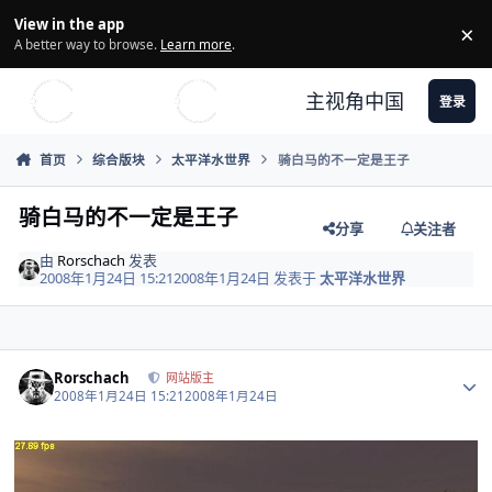
Skip to content
View in the app
×
Di
A better way to browse.
Learn more
.
主视角中国
登录
首页
综合版块
太平洋水世界
骑白马的不一定是王子
骑白马的不一定是王子
分享
关注者
由
Rorschach
发表
2008年1月24日 15:21
2008年1月24日
发表于
太平洋水世界
Author stats
Rorschach
网站版主
2008年1月24日 15:21
2008年1月24日