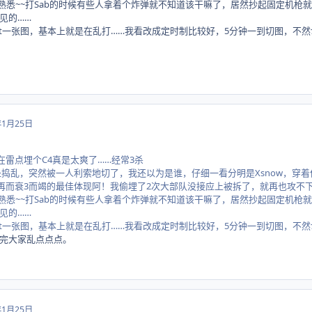
不熟悉~~打Sab的时候有些人拿着个炸弹就不知道该干嘛了，居然抄起固定机
见的……
只有Shipment一张图，基本上就是在乱打……我看改成定时制比较好，5分钟一到切图，
年1月25日
ory里阴在雷点埋个C4真是太爽了……经常3杀
拿小刀到处捣乱，突然被一人利索地切了，我还以为是谁，仔细一看分明是Xsnow，
鼓作气再而衰3而竭的最佳体现阿！我偷埋了2次大部队没接应上被拆了，就再也攻不下来
不熟悉~~打Sab的时候有些人拿着个炸弹就不知道该干嘛了，居然抄起固定机
见的……
只有Shipment一张图，基本上就是在乱打……我看改成定时制比较好，5分钟一到切图，
完大家乱点点点。
年1月25日