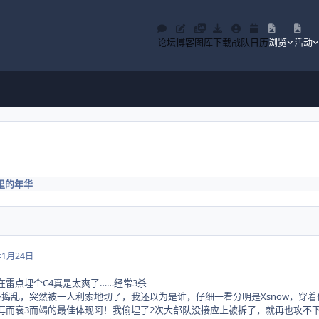
论坛
博客
图库
下载
战队
日历
浏览
活动
里的年华
年1月24日
ory里阴在雷点埋个C4真是太爽了……经常3杀
拿小刀到处捣乱，突然被一人利索地切了，我还以为是谁，仔细一看分明是Xsnow，
鼓作气再而衰3而竭的最佳体现阿！我偷埋了2次大部队没接应上被拆了，就再也攻不下来