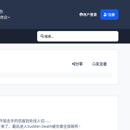
用户登录
注册
商店
搜索...
分享
关注者
穿着件狙击手的衣服到处找人切……
了，最后进入Sudden Death被空袭全部砸死~