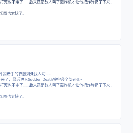
枪就打死也不走了……后来还是敌人叫了轰炸机才让他把炸弹扔了下来，
不然切图也太快了。
穿着件狙击手的衣服到处找人切……
了，最后进入Sudden Death被空袭全部砸死~
枪就打死也不走了……后来还是敌人叫了轰炸机才让他把炸弹扔了下来，
不然切图也太快了。