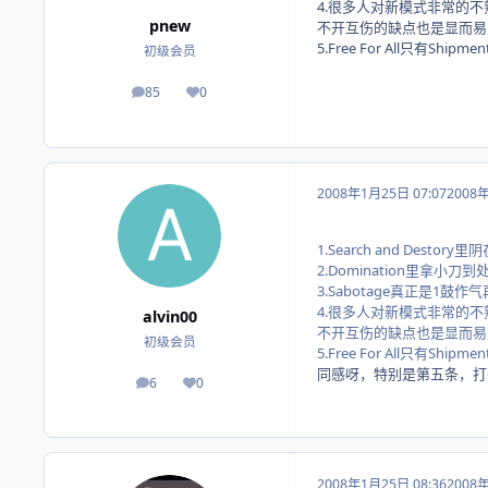
4.很多人对新模式非常的
pnew
不开互伤的缺点也是显而易
5.Free For All
初级会员
85
0
帖子
荣誉积分
2008年1月25日 07:07
2008
1.Search and Dest
2.Domination里
3.Sabotage真正是1
4.很多人对新模式非常的
alvin00
不开互伤的缺点也是显而易
初级会员
5.Free For All
同感呀，特别是第五条，打
6
0
帖子
荣誉积分
2008年1月25日 08:36
2008