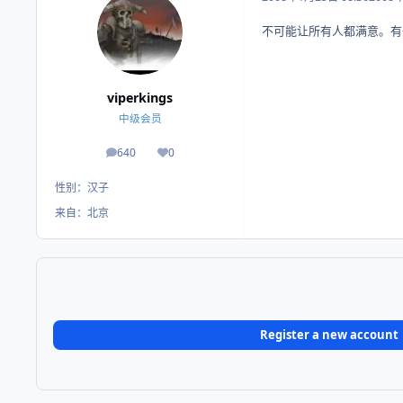
不可能让所有人都满意。有
viperkings
中级会员
640
0
帖子
荣誉积分
性别：
汉子
来自：
北京
Register a new account