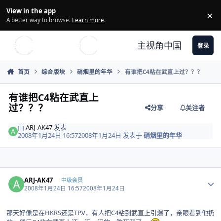
Skip to content
View in the app
×
Di
A better way to browse.
Learn more
.
主视角中国
登录
首页
综合版块
硝烟里的年华
有谁把C4粘在武直上过？？？
有谁把C4粘在武直上
过？？？
分享
关注者
由
ARJ-AK47
发表
2008年1月24日 16:57
2008年1月24日
发表于
硝烟里的年华
Author stats
ARJ-AK47
中级会员
2008年1月24日 16:57
2008年1月24日
那天好像是在HKRS还是TP.V，有人把C4粘到武直上引爆了，亲眼看到他扔