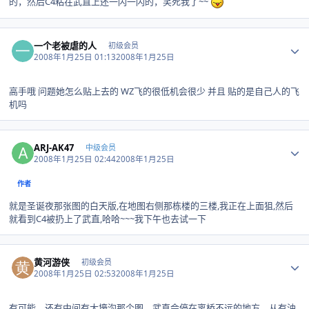
的，然后C4粘在武直上还一闪一闪的，笑死我了~~
Author stats
一个老被虐的人
初级会员
2008年1月25日 01:13
2008年1月25日
高手哦 问题她怎么贴上去的 WZ飞的很低机会很少 并且 贴的是自己人的飞
机吗
Author stats
ARJ-AK47
中级会员
2008年1月25日 02:44
2008年1月25日
作者
就是圣诞夜那张图的白天版,在地图右侧那栋楼的三楼,我正在上面狙,然后
就看到C4被扔上了武直,哈哈~~~我下午也去试一下
Author stats
黄河游侠
初级会员
2008年1月25日 02:53
2008年1月25日
有可能，还有中间有大壕沟那个图，武直会停在离桥不远的地方，从有油