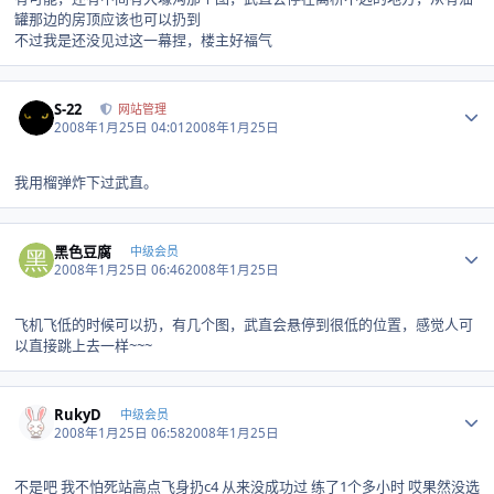
罐那边的房顶应该也可以扔到
不过我是还没见过这一幕捏，楼主好福气
Author stats
S-22
网站管理
2008年1月25日 04:01
2008年1月25日
我用榴弹炸下过武直。
Author stats
黑色豆腐
中级会员
2008年1月25日 06:46
2008年1月25日
飞机飞低的时候可以扔，有几个图，武直会悬停到很低的位置，感觉人可
以直接跳上去一样~~~
Author stats
RukyD
中级会员
2008年1月25日 06:58
2008年1月25日
不是吧 我不怕死站高点飞身扔c4 从来没成功过 练了1个多小时 哎果然没选