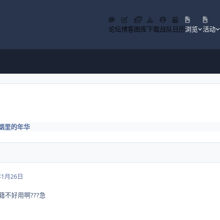
论坛
博客
图库
下载
战队
日历
浏览
活动
烟里的年华
年1月26日
籍不好用啊???急