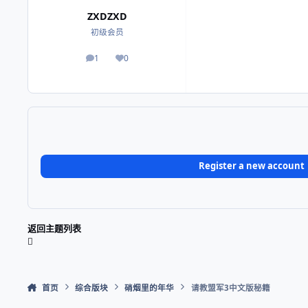
ZXDZXD
初级会员
1
0
帖子
荣誉积分
Register a new account
返回主题列表
首页
综合版块
硝烟里的年华
请教盟军3中文版秘籍