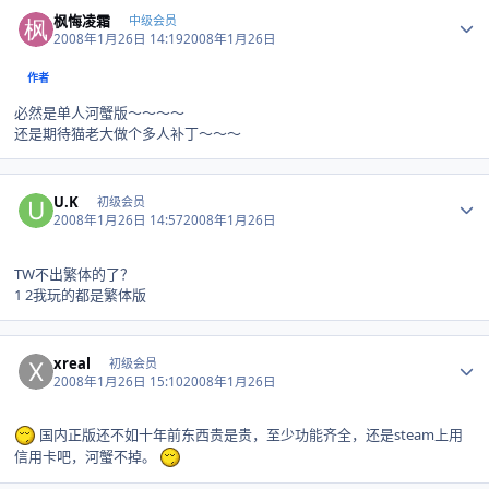
Author stats
枫悔凌霜
中级会员
2008年1月26日 14:19
2008年1月26日
作者
必然是单人河蟹版～～～～
还是期待猫老大做个多人补丁～～～
Author stats
U.K
初级会员
2008年1月26日 14:57
2008年1月26日
TW不出繁体的了？
1 2我玩的都是繁体版
Author stats
xreal
初级会员
2008年1月26日 15:10
2008年1月26日
国内正版还不如十年前东西贵是贵，至少功能齐全，还是steam上用
信用卡吧，河蟹不掉。