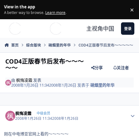
Skip to content
View in the app
×
Di
A better way to browse.
Learn more
.
主视角中国
登录
首页
综合版块
硝烟里的年华
COD4正版春节后发布～～～～～
COD4正版春节后发布～～～
～～
分享
关注者
由
枫悔凌霜
发表
2008年1月26日 11:34
2008年1月26日
发表于
硝烟里的年华
Author stats
枫悔凌霜
中级会员
2008年1月26日 11:34
2008年1月26日
刚在中电博亚官网上看的～～～～～