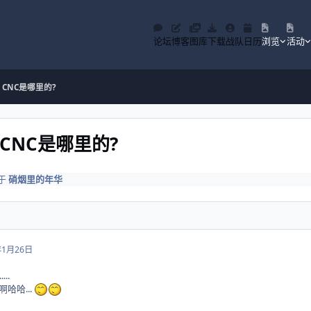
论坛
博客
图库
下载
战队
日历
浏览
活动
3# CNC是哪里的?
3# CNC是哪里的?
于
硝烟里的年华
年1月26日
...
哈哈...