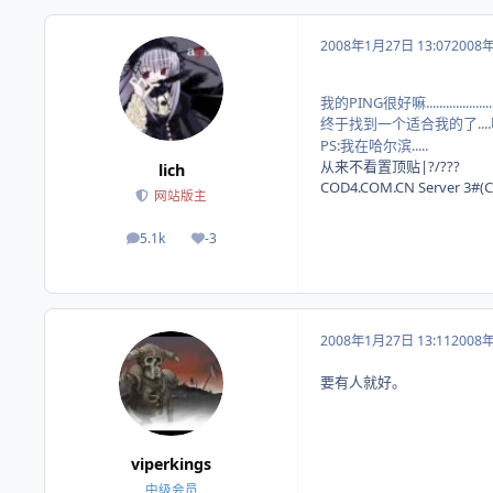
2008年1月27日 13:07
2008
我的PING很好嘛......................
终于找到一个适合我的了....啊
PS:我在哈尔滨.....
从来不看置顶贴|?/???
lich
COD4.COM.CN Server 3
网站版主
5.1k
-3
帖子
荣誉积分
2008年1月27日 13:11
2008
要有人就好。
viperkings
中级会员