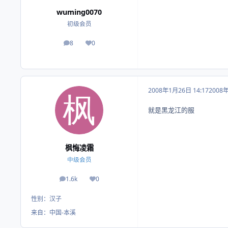
wuming0070
初级会员
8
0
帖子
荣誉积分
2008年1月26日 14:17
2008
就是黑龙江的服
枫悔凌霜
中级会员
1.6k
0
帖子
荣誉积分
性别：
汉子
来自：
中国-本溪