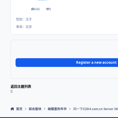
640
0
帖子
荣誉积分
性别：
汉子
来自：
北京
Register a new account
返回主题列表
首页
综合版块
硝烟里的年华
问一下COD4.com.cn Server 