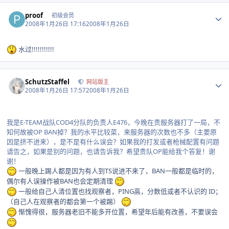
Author stats
proof
初级会员
2008年1月26日 17:16
2008年1月26日
水过!!!!!!!!!!!
Author stats
SchutzStaffel
网站版主
2008年1月26日 17:57
2008年1月26日
我是E-TEAM战队COD4分队的负责人E476，今晚在贵服务器打了一局，不
知何故被OP BAN掉？我的水平比较菜，来服务器的次数也不多（主要原
因是挤不进来），是不是有什么误会？如果我的打发或者枪械配置有问题
请告之，如果是别的问题，也请告诉我？希望贵队OP能给我个答复！谢
谢！
一般晚上踢人都是因为有人到TS说进不来了，BAN一般都是临时的，
偶尔有人误操作被BAN也会定期清理
一般给自己人清位置也找观察者，PING高，分数低或者不认识的 ID；
（自己人在观察者的都会第一个被踢）
惭愧得很，服务器老旧不能多开位置，希望年后能有改善，不要误会