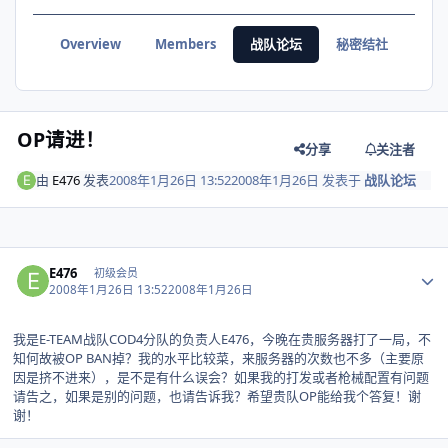
Overview
Members
战队论坛
秘密结社
OP请进！
分享
关注者
由
E476
发表
2008年1月26日 13:52
2008年1月26日
发表于
战队论坛
Author stats
E476
初级会员
2008年1月26日 13:52
2008年1月26日
我是E-TEAM战队COD4分队的负责人E476，今晚在贵服务器打了一局，不
知何故被OP BAN掉？我的水平比较菜，来服务器的次数也不多（主要原
因是挤不进来），是不是有什么误会？如果我的打发或者枪械配置有问题
请告之，如果是别的问题，也请告诉我？希望贵队OP能给我个答复！谢
谢！