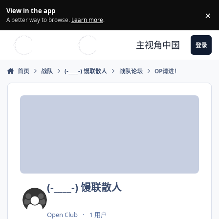
Skip to content
View in the app
×
Di
A better way to browse.
Learn more
.
主视角中国
登录
首页
战队
(-____-) 馒联散人
战队论坛
OP请进！
(-____-) 馒联散人
Open Club
1 用户