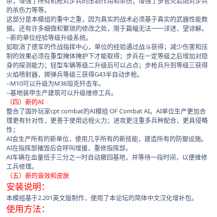
杀；增强了所有机枪对步兵的压制作用和杀伤；增强了多管火箭炮对步兵
的杀伤力等等。
这部分是本模组的重中之重，因为真实的战术必须基于真实的武器性能数
据。还有许多细微和繁琐的修改之处，限于篇幅无法一一详述，望谅解。
--新的单位经验等级升级系统。
如取消了德军的作战指挥中心，单位的经验通过战斗获得；减少伤害和压
制的效果必须在重型掩体掩护下才能取得；步兵在一定等级之后增加对隐
身的探测能力；轻型车辆等级二升级后可以占点；步枪兵升到等级三获得
火焰喷射器，掷弹兵等级三获得G43半自动步枪。
--M10可以升级为M36坦克歼击车。
--基地装甲生产建筑可以升级维修工兵。
（四）新的AI
整合了国外玩家cpt combat的AI模组 OF Combat AI。AI单位生产更加合
理更有针对性，更善于使用远程火力；进攻更注重多兵种配合，更具侵略
性；
AI会生产所有的新单位，使用几乎所有的新技能，建造所有的防御设施。
AI在指挥部摧毁后会呼叫增援，重修指挥部。
AI车辆在血量低于三分之一时自动撤回基地，并等待一段时间，以便维修
工兵修理。
（五）新的音效和皮肤
安装说明：
本模组基于2.201英文版制作，使用了本论坛的简体中文汉化增补包。
使用方法：