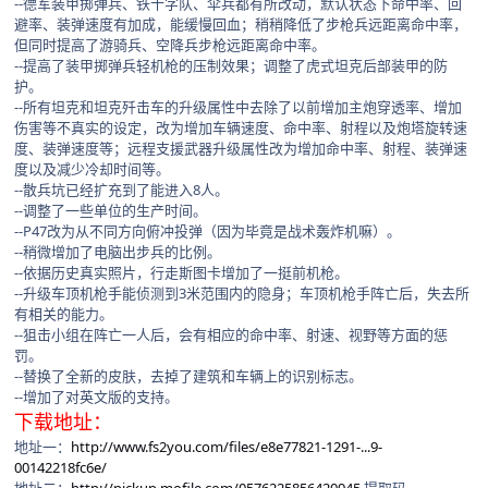
--德军装甲掷弹兵、铁十字队、伞兵都有所改动，默认状态下命中率、回
避率、装弹速度有加成，能缓慢回血；稍稍降低了步枪兵远距离命中率，
但同时提高了游骑兵、空降兵步枪远距离命中率。
--提高了装甲掷弹兵轻机枪的压制效果；调整了虎式坦克后部装甲的防
护。
--所有坦克和坦克歼击车的升级属性中去除了以前增加主炮穿透率、增加
伤害等不真实的设定，改为增加车辆速度、命中率、射程以及炮塔旋转速
度、装弹速度等；远程支援武器升级属性改为增加命中率、射程、装弹速
度以及减少冷却时间等。
--散兵坑已经扩充到了能进入8人。
--调整了一些单位的生产时间。
--P47改为从不同方向俯冲投弹（因为毕竟是战术轰炸机嘛）。
--稍微增加了电脑出步兵的比例。
--依据历史真实照片，行走斯图卡增加了一挺前机枪。
--升级车顶机枪手能侦测到3米范围内的隐身；车顶机枪手阵亡后，失去所
有相关的能力。
--狙击小组在阵亡一人后，会有相应的命中率、射速、视野等方面的惩
罚。
--替换了全新的皮肤，去掉了建筑和车辆上的识别标志。
--增加了对英文版的支持。
下载地址：
地址一：
http://www.fs2you.com/files/e8e77821-1291-...9-
00142218fc6e/