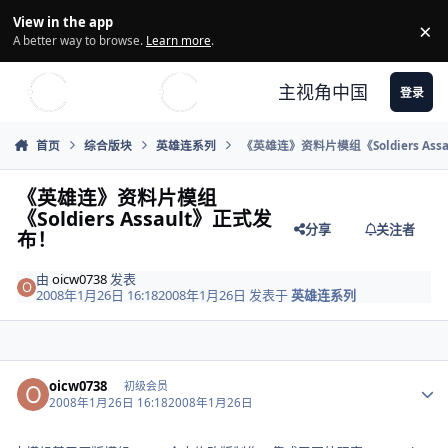
Skip to content
View in the app
×
Di
A better way to browse.
Learn more
.
主视角中国
登录
首页
综合版块
英雄连系列
《英雄连》资料片模组《Soldiers Ass
《英雄连》资料片模组
《Soldiers Assault》正式发
分享
关注者
布！
由
oicw0738
发表
2008年1月26日 16:18
2008年1月26日
发表于
英雄连系列
Author stats
oicw0738
初级会员
2008年1月26日 16:18
2008年1月26日