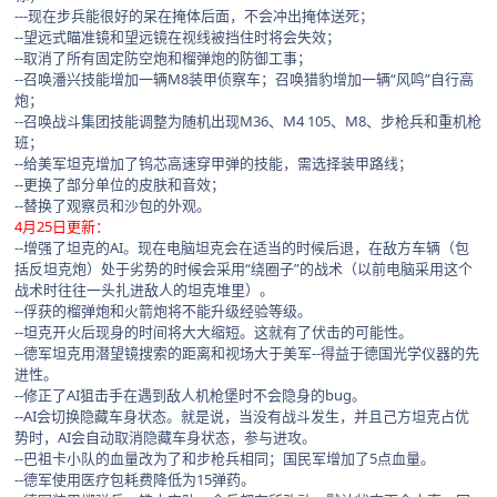
---现在步兵能很好的呆在掩体后面，不会冲出掩体送死；
--望远式瞄准镜和望远镜在视线被挡住时将会失效；
--取消了所有固定防空炮和榴弹炮的防御工事；
--召唤潘兴技能增加一辆M8装甲侦察车；召唤猎豹增加一辆“风鸣”自行高
炮；
--召唤战斗集团技能调整为随机出现M36、M4 105、M8、步枪兵和重机枪
班；
--给美军坦克增加了钨芯高速穿甲弹的技能，需选择装甲路线；
--更换了部分单位的皮肤和音效；
--替换了观察员和沙包的外观。
4月25日更新：
--增强了坦克的AI。现在电脑坦克会在适当的时候后退，在敌方车辆（包
括反坦克炮）处于劣势的时候会采用“绕圈子”的战术（以前电脑采用这个
战术时往往一头扎进敌人的坦克堆里）。
--俘获的榴弹炮和火箭炮将不能升级经验等级。
--坦克开火后现身的时间将大大缩短。这就有了伏击的可能性。
--德军坦克用潜望镜搜索的距离和视场大于美军--得益于德国光学仪器的先
进性。
--修正了AI狙击手在遇到敌人机枪堡时不会隐身的bug。
--AI会切换隐藏车身状态。就是说，当没有战斗发生，并且己方坦克占优
势时，AI会自动取消隐藏车身状态，参与进攻。
--巴祖卡小队的血量改为了和步枪兵相同；国民军增加了5点血量。
--德军使用医疗包耗费降低为15弹药。