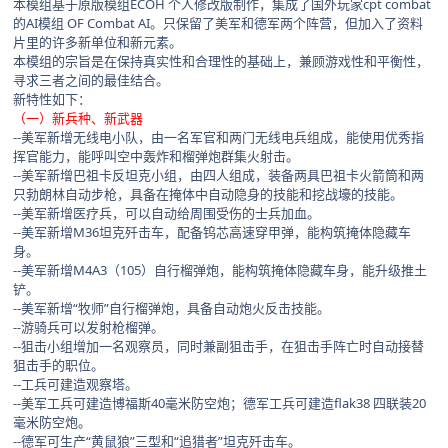
本模组基于原版模组ECOH 个人修改版制作，集成了国外玩家cpt combat
的AI模组 OF Combat AI。只保留了美军和德军两个阵营，但加入了资料
片里的许多新单位和新元素。
本模组的宗旨是在保持真实性和合理性的基础上，兼顾游戏性和平衡性，
寻求三者之间的最佳结合。
新特性如下：
（一）新兵种、新武器
--美军新增无线电小队，由一名军官和两门无线电兵组成，能使用优秀指
挥官能力，能呼叫空中轰炸和榴弹炮群集火射击。
--美军新增巴祖卡反坦克小组，由四人组成，装备两具巴祖卡火箭筒和两
只勃朗林自动步枪，具备在掩体中自动隐身的技能和挖战壕的技能。
--美军新增医疗兵，可以自动给周围受伤的士兵加血。
--美军新增M36坦克歼击车，配备钨芯高速穿甲弹，能构筑掩体隐藏车
身。
--美军新增M4A3（105）自行榴弹炮，能构筑掩体隐藏车身，能升级推土
铲。
--美军新增“牧师”自行榴弹炮，具备自动炮火反击技能。
--游骑兵可以发射枪榴弹。
--狙击小组增加一名观察员，同时兼副狙击手，在狙击手阵亡时自动接替
狙击手的职位。
--工兵可建造观察塔。
--美军工兵可建造博福斯40毫米防空炮；德军工兵可建造flak38 四联装20
毫米防空炮。
--德军可生产“黄鼠狼”三型和“追猎者”坦克歼击车。