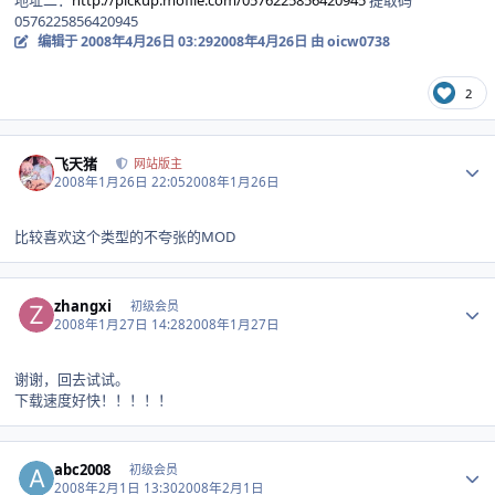
地址二：
http://pickup.mofile.com/0576225856420945
提取码
0576225856420945
编辑于
2008年4月26日 03:29
2008年4月26日
由 oicw0738
2
Author stats
飞天猪
网站版主
2008年1月26日 22:05
2008年1月26日
比较喜欢这个类型的不夸张的MOD
Author stats
zhangxi
初级会员
2008年1月27日 14:28
2008年1月27日
谢谢，回去试试。
下载速度好快！！！！！
Author stats
abc2008
初级会员
2008年2月1日 13:30
2008年2月1日