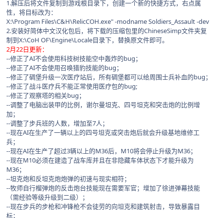
1.解压后将文件复制到游戏根目录下，创建一个新的快捷方式，右点属
性，将目标改为：
X:\Program Files\C&H\RelicCOH.exe" -modname Soldiers_Assault -dev
2.安装好简体中文汉化包后，将下载的压缩包里的ChineseSimp文件夹复
制到X:\CoH OF\Engine\Locale目录下，替换原文件即可。
2月22日更新：
--修正了AI不会使用科技树技能空中轰炸的bug；
--修正了AI不会使用召唤猎豹技能的bug；
--修正了碉堡升级一次医疗站后，所有碉堡都可以给周围士兵补血的bug；
--修正了战斗医疗兵不能正常使用医疗包的bug;
--修正了观察塔的相关bug；
--调整了电脑出装甲的比例，谢尔曼坦克、四号坦克和突击炮的比例增
加；
--调整了步兵班的人数，增加至7人；
--现在AI在生产了一辆以上的四号坦克或突击炮后就会升级基地维修工
兵；
--现在AI在生产了超过3辆以上的M36后，M10将会停止升级为M36；
--现在M10必须在建造了战车库并且在非隐藏车体状态下才能升级为
M36；
--坦克炮和反坦克炮炮弹的初速与现实相符；
--牧师自行榴弹炮的反击炮台技能现在需要军官；增加了徐进弹幕技能
（需经验等级升级到二级）；
--现在步兵的步枪和冲锋枪不会徒劳的向坦克和建筑射击，导致暴露目
标；