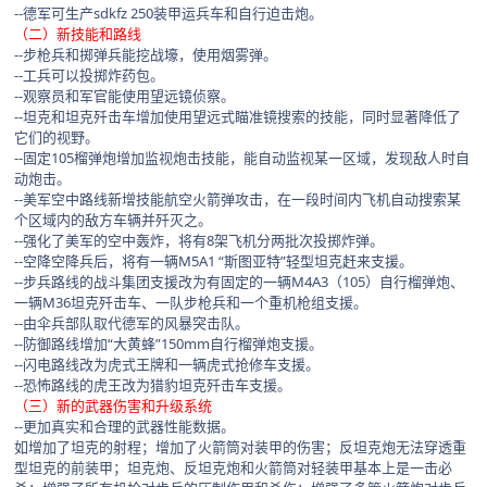
--德军可生产sdkfz 250装甲运兵车和自行迫击炮。
（二）新技能和路线
--步枪兵和掷弹兵能挖战壕，使用烟雾弹。
--工兵可以投掷炸药包。
--观察员和军官能使用望远镜侦察。
--坦克和坦克歼击车增加使用望远式瞄准镜搜索的技能，同时显著降低了
它们的视野。
--固定105榴弹炮增加监视炮击技能，能自动监视某一区域，发现敌人时自
动炮击。
--美军空中路线新增技能航空火箭弹攻击，在一段时间内飞机自动搜索某
个区域内的敌方车辆并歼灭之。
--强化了美军的空中轰炸，将有8架飞机分两批次投掷炸弹。
--空降空降兵后，将有一辆M5A1 “斯图亚特”轻型坦克赶来支援。
--步兵路线的战斗集团支援改为有固定的一辆M4A3（105）自行榴弹炮、
一辆M36坦克歼击车、一队步枪兵和一个重机枪组支援。
--由伞兵部队取代德军的风暴突击队。
--防御路线增加“大黄蜂”150mm自行榴弹炮支援。
--闪电路线改为虎式王牌和一辆虎式抢修车支援。
--恐怖路线的虎王改为猎豹坦克歼击车支援。
（三）新的武器伤害和升级系统
--更加真实和合理的武器性能数据。
如增加了坦克的射程；增加了火箭筒对装甲的伤害；反坦克炮无法穿透重
型坦克的前装甲；坦克炮、反坦克炮和火箭筒对轻装甲基本上是一击必