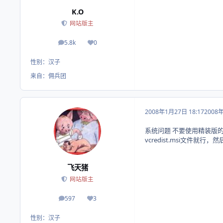
K.O
网站版主
5.8k
0
帖子
荣誉积分
性别：
汉子
来自：
佣兵团
2008年1月27日 18:17
2008
系统问题 不要使用精装版的
vcredist.msi文件就行
飞天猪
网站版主
597
3
帖子
荣誉积分
性别：
汉子