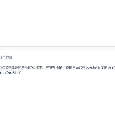
年1月27日
WINXP或是纯净版的WINXP。解决办法是：镜像里面的有vcredist名
，然后，安装就行了