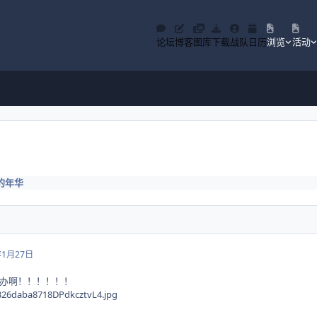
论坛
博客
图库
下载
战队
日历
浏览
活动
的年华
年1月27日
办啊！！！！！！