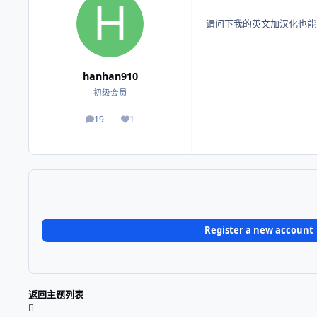
请问下我的英文加汉化也能用
hanhan910
初级会员
19
1
帖子
荣誉积分
Register a new account
返回主题列表