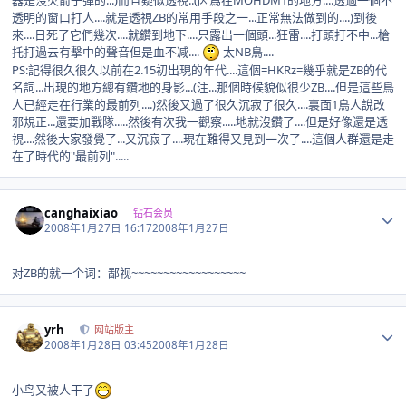
器是沒火箭子彈的...)而且疑似透視..(因爲在MOHDM1的地方....透過一個不
透明的窗口打人....就是透視ZB的常用手段之一...正常無法做到的....)到後
來....日死了它們幾次....就鑽到地下....只露出一個頭...狂雷....打頭打不中...槍
托打過去有擊中的聲音但是血不减....
太NB鳥....
PS:記得很久很久以前在2.15初出現的年代....這個=HKRz=幾乎就是ZB的代
名詞...出現的地方總有鑽地的身影...(注...那個時候貌似很少ZB....但是這些鳥
人已經走在行業的最前列....)然後又過了很久沉寂了很久....裏面1鳥人說改
邪規正...還要加戰隊.....然後有次我一觀察.....地就沒鑽了....但是好像還是透
視....然後大家發覺了...又沉寂了....現在難得又見到一次了....這個人群還是走
在了時代的"最前列".....
Author stats
canghaixiao
钻石会员
2008年1月27日 16:17
2008年1月27日
对ZB的就一个词：鄙视~~~~~~~~~~~~~~~~~~
Author stats
yrh
网站版主
2008年1月28日 03:45
2008年1月28日
小鸟又被人干了