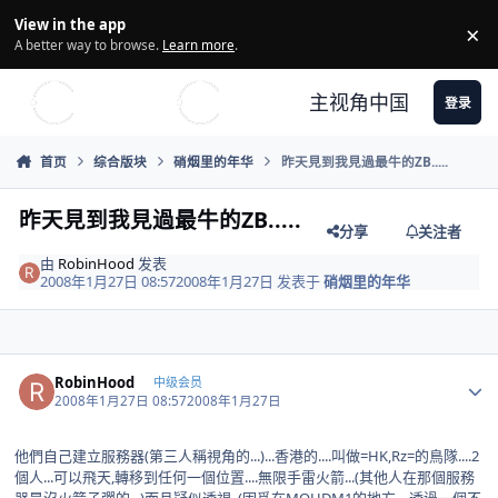
Skip to content
View in the app
×
Di
A better way to browse.
Learn more
.
主视角中国
登录
首页
综合版块
硝烟里的年华
昨天見到我見過最牛的ZB.....
昨天見到我見過最牛的ZB.....
分享
关注者
由
RobinHood
发表
2008年1月27日 08:57
2008年1月27日
发表于
硝烟里的年华
Author stats
RobinHood
中级会员
2008年1月27日 08:57
2008年1月27日
他們自己建立服務器(第三人稱視角的...)...香港的....叫做=HK,Rz=的鳥隊....2
個人...可以飛天,轉移到任何一個位置....無限手雷火箭...(其他人在那個服務