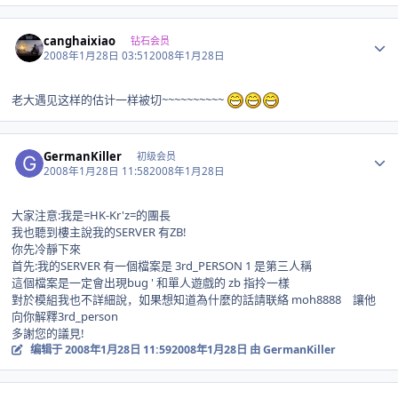
Author stats
canghaixiao
钻石会员
2008年1月28日 03:51
2008年1月28日
老大遇见这样的估计一样被切~~~~~~~~~~
Author stats
GermanKiller
初级会员
2008年1月28日 11:58
2008年1月28日
大家注意:我是=HK-Kr'z=的團長
我也聽到樓主說我的SERVER 有ZB!
你先冷靜下來
首先:我的SERVER 有一個檔案是 3rd_PERSON 1 是第三人稱
這個檔案是一定會出現bug ' 和單人遊戲的 zb 指拎一樣
對於模組我也不詳細說，如果想知道為什麼的話請联絡 moh8888 讓他
向你解釋3rd_person
多謝您的議見!
编辑于
2008年1月28日 11:59
2008年1月28日
由 GermanKiller
Author stats