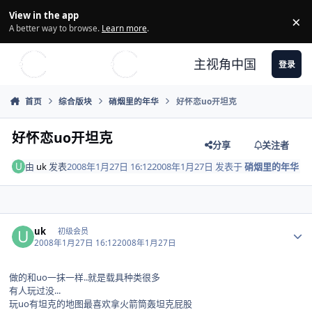
Skip to content
View in the app
×
Di
A better way to browse.
Learn more
.
主视角中国
登录
首页
综合版块
硝烟里的年华
好怀恋uo开坦克
好怀恋uo开坦克
分享
关注者
由
uk
发表
2008年1月27日 16:12
2008年1月27日
发表于
硝烟里的年华
Author stats
uk
初级会员
2008年1月27日 16:12
2008年1月27日
做的和uo一抹一样..就是载具种类很多
有人玩过没...
玩uo有坦克的地图最喜欢拿火箭筒轰坦克屁股