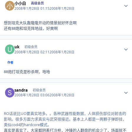
小小白
高级会员
2008年1月28日 01:15
2008年1月28日
想到坦克大队轰隆隆开动的情景就好怀念啊
还有88炮和坦克阵地战，好爽啊
Author stats
uk
初级会员
2008年1月28日 02:11
2008年1月28日
作者
88炮打坦克是秒杀啊，哈哈
Author stats
sandra
初级会员
2008年1月28日 03:06
2008年1月28日
RO话说比UO要真实地多。。各种武器性能数据，人体损伤部位对射击的
影响。很多方面力求真实与武突很接近。基本上人都是一两颗子弹即挂，
类似cod4的hardcore模式。
真实是真实了，大家都阴着打冷枪，冲锋的人翻盘的机会少了，场面就不