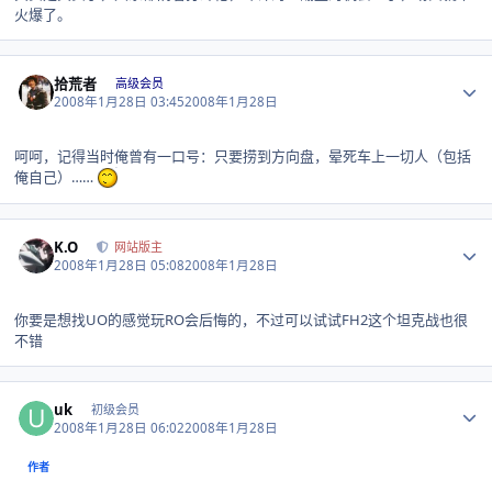
火爆了。
Author stats
拾荒者
高级会员
2008年1月28日 03:45
2008年1月28日
呵呵，记得当时俺曾有一口号：只要捞到方向盘，晕死车上一切人（包括
俺自己）……
Author stats
K.O
网站版主
2008年1月28日 05:08
2008年1月28日
你要是想找UO的感觉玩RO会后悔的，不过可以试试FH2这个坦克战也很
不错
Author stats
uk
初级会员
2008年1月28日 06:02
2008年1月28日
作者