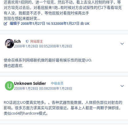
还喜欢用1招阴的，进一个坦克，然后不动，看上去没人控制的样子，等
对方坦克过去后，对着屁股来1炮...有时候对方会试探性的打2下看看坦克
有人没，我都是不还手，等他屁股对着我时候再出手
到现在想起来都好笑...
编辑于
2008年1月27日 16:53
2008年1月27日
由 UK
Author stats
lich
网站版主
2008年1月28日 00:05
2008年1月28日
使命召唤系列网络联机做的最好最有娱乐性的就是UO.
偶也超喜欢.
Author stats
Unknown Soldier
中级会员
2008年1月28日 00:08
2008年1月28日
RO话说比UO要真实地多。。各种武器性能数据，人体损伤部位对射击的
影响。很多方面力求真实与武突很接近。基本上人都是一两颗子弹即挂，
类似cod4的hardcore模式。
Author stats