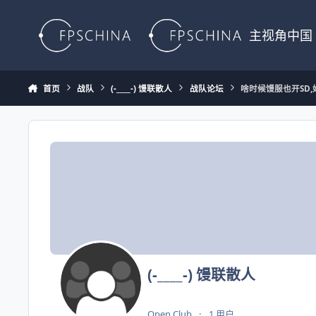
Skip to content
主视角中国
首页
战队
(-____-) 馒联散人
战队论坛
啥时候馒服也开SD,
(-____-) 馒联散人
Open Club
1 用户