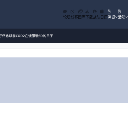
论坛
博客
图库
下载
战队
日历
浏览
活动
好怀念以前COD2在馒服玩SD的日子