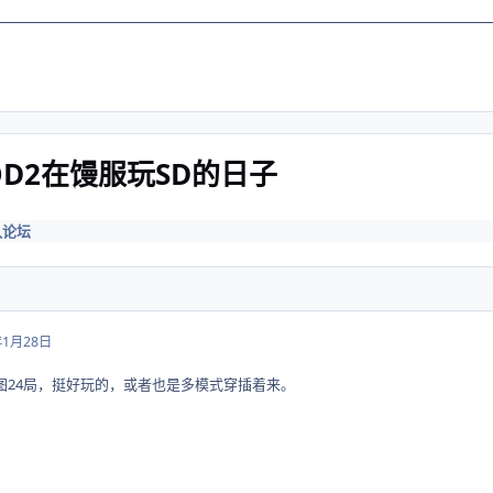
OD2在馒服玩SD的日子
队论坛
年1月28日
张图24局，挺好玩的，或者也是多模式穿插着来。