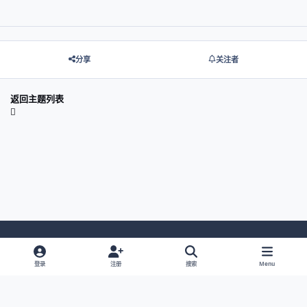
分享
关注者
返回主题列表
Light Mode
Dark Mode
System Preference
登录
注册
搜索
Menu
网站语言
隐私政策
Cookies
© 2026 主视角中国 |
京ICP备2021013851号