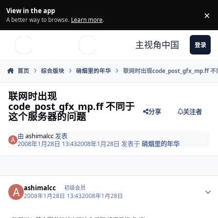
Skip to content
View in the app
×
Di
A better way to browse.
Learn more
.
主视角中国
登录
首页
综合版块
硝烟里的年华
联网时出现code_post_gfx_mp.
联网时出现
code_post_gfx_mp.ff 不同于
分享
关注者
这个服务器的问题
由
ashimalcc
发表
2008年1月28日 13:43
2008年1月28日
发表于
硝烟里的年华
Author stats
ashimalcc
初级会员
2008年1月28日 13:43
2008年1月28日