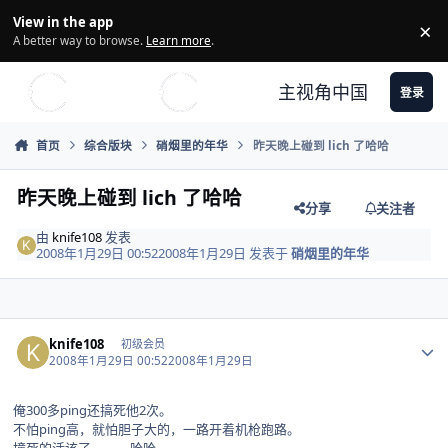
Skip to content
View in the app
×
Di
A better way to browse.
Learn more
.
主视角中国
登录
首页
综合版块
硝烟里的年华
昨天晚上碰到 lich 了哈哈
昨天晚上碰到 lich 了哈哈
分享
关注者
由
knife108
发表
2008年1月29日 00:52
2008年1月29日
发表于
硝烟里的年华
Author stats
knife108
初级会员
2008年1月29日 00:52
2008年1月29日
俺300多ping还搞死他2次。
不怕ping高，就怕胆子大的，一路开着机枪跑路。