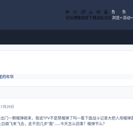
论坛
博客
图库
下载
战队
日历
浏览
活动
里的年华
年1月29日
走出门一颗榴弹砸来，我说TPV不是禁榴弹了吗一看下面战斗记录大把人用榴弹轰来
上白烟飞来飞去，走不到几步“轰”……今天怎么回事？榴弹节么？