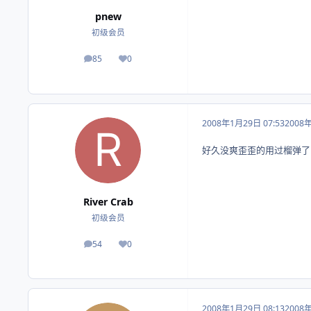
pnew
初级会员
85
0
帖子
荣誉积分
2008年1月29日 07:53
2008
好久没爽歪歪的用过榴弹了
River Crab
初级会员
54
0
帖子
荣誉积分
2008年1月29日 08:13
2008