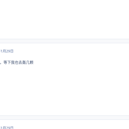
年1月29日
，等下我也去轰几颗
年1月29日