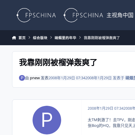
Skip to content
主视角中国
首页
综合版块
硝烟里的年华
我靠刚刚被榴弹轰爽了
我靠刚刚被榴弹轰爽了
由
pnew
发表
2008年1月29日 07:34
2008年1月29日
发表于
硝烟
2008年1月29日 07:34
2008
太TM刺激了！去TPV，刚
张Bog的HQ，我靠只见天