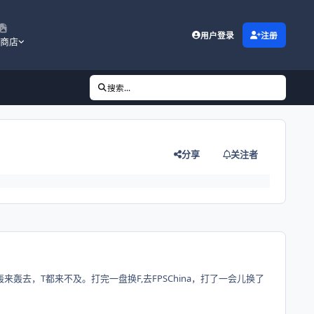
用户登录
注册
商店
搜索...
分享
关注者
轰去，T都来不及。打完一盘换F,去FPSChina，打了一会儿换了