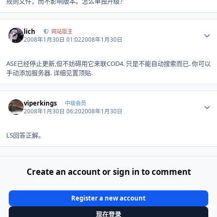
规则文件，而不影响版本。怎么单独升级？
Author stats
lich
网站版主
2008年1月30日 01:02
2008年1月30日
ASE已经停止更新,但不妨碍用它来联COD4. 只是不能自动搜索而已. 你可以
手动添加服务器. 详细见置顶贴.
Author stats
viperkings
中级会员
2008年1月30日 06:20
2008年1月30日
LS回答正解。
Create an account or sign in to comment
Register a new account
现在登录