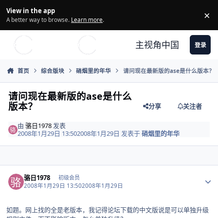
Skip to content
View in the app
×
Di
A better way to browse.
Learn more
.
主视角中国
登录
首页
综合版块
硝烟里的年华
请问现在最新版的ase是什么版本？
请问现在最新版的ase是什么
版本？
分享
关注者
由
骆日1978
发表
2008年1月29日 13:50
2008年1月29日
发表于
硝烟里的年华
Author stats
骆日1978
初级会员
2008年1月29日 13:50
2008年1月29日
如题。网上找的全是老版本，我记得论坛下载的中文版说是可以单独升级