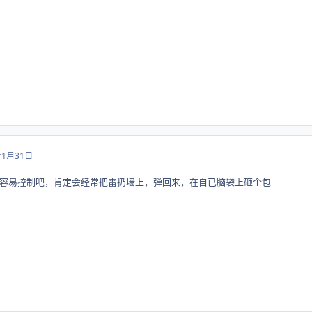
年1月31日
容易控制吧，肯定会经常把雷扔墙上，弹回来，在自已脑袋上砸个包