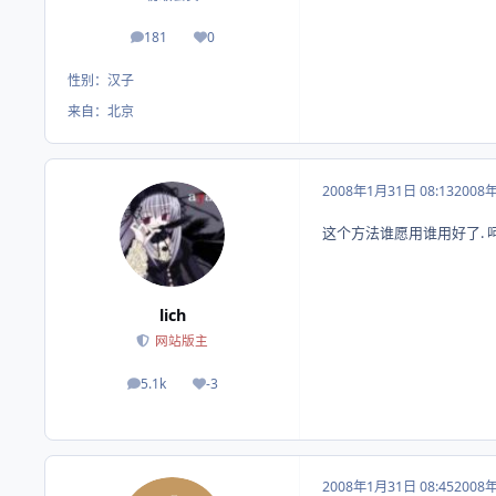
181
0
帖子
荣誉积分
性别：
汉子
来自：
北京
2008年1月31日 08:13
2008
这个方法谁愿用谁用好了. 呵
lich
网站版主
5.1k
-3
帖子
荣誉积分
2008年1月31日 08:45
2008