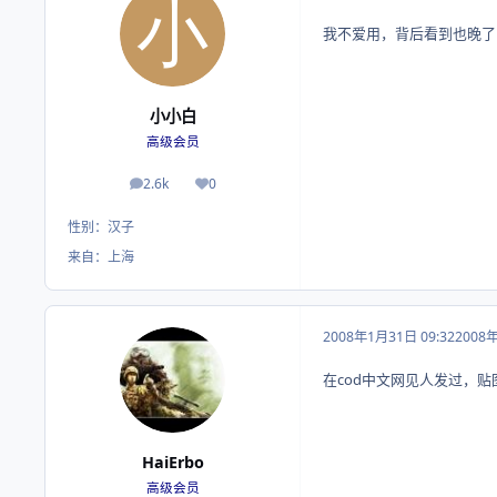
我不爱用，背后看到也晚了
小小白
高级会员
2.6k
0
帖子
荣誉积分
性别：
汉子
来自：
上海
2008年1月31日 09:32
2008
在cod中文网见人发过，贴
HaiErbo
高级会员