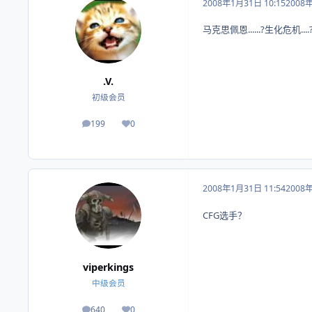
2008年1月31日 10:15
2008
马克思佩恩......?生化危机....
.V.
初级会员
199
0
帖子
荣誉积分
2008年1月31日 11:54
2008
CFG选手？
viperkings
中级会员
640
0