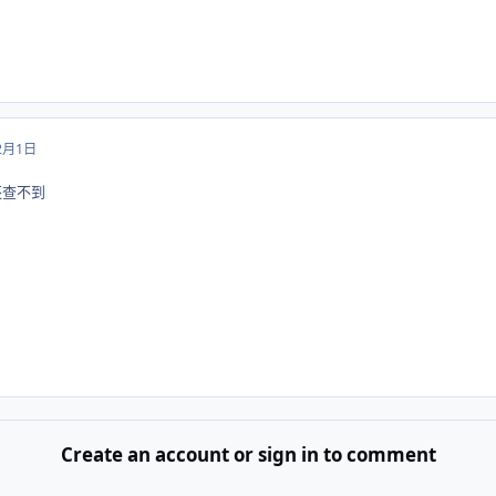
2月1日
还查不到
Create an account or sign in to comment