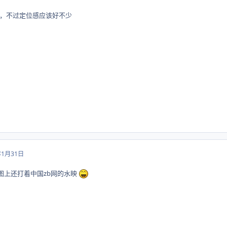
，不过定位感应该好不少
年1月31日
图上还打着中国zb网的水映