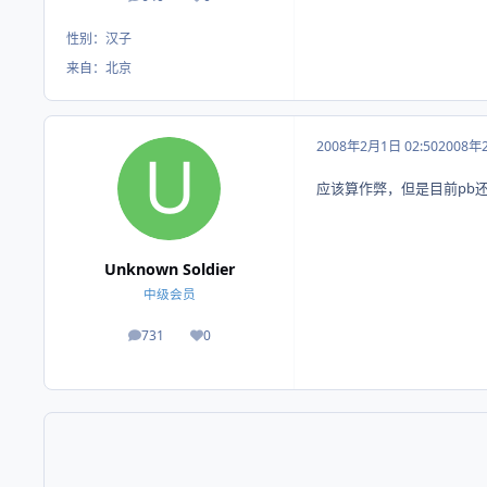
帖子
荣誉积分
性别：
汉子
来自：
北京
2008年2月1日 02:50
2008年
应该算作弊，但是目前pb
Unknown Soldier
中级会员
731
0
帖子
荣誉积分