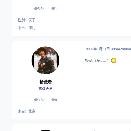
3.5k
1
帖子
荣誉积分
性别：
汉子
来自：
海门
2008年1月31日 09:44
2008
极品飞车……？
拾荒者
高级会员
3.8k
0
帖子
荣誉积分
来自：
北京