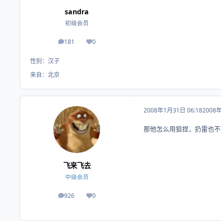
sandra
初级会员
181
0
帖子
荣誉积分
性别：
汉子
来自：
北京
2008年1月31日 06:18
2008
那他怎么用狙捏，扔雷也不
飞来飞去
中级会员
926
0
帖子
荣誉积分