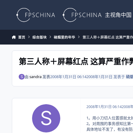
Skip to content
主视角中国
首页
综合版块
硝烟里的年华
第三人称＋屏幕红点 这算严重
第三人称＋屏幕红点 这算严重作
由
sandra
发表
2008年1月31日 06:14
2008年1月31日
发表于
硝
2008年1月31日 06:14
2008
1。用小刀切人位置感就太
2。对周围的事务感知比第
具体地址不发了，有没有防