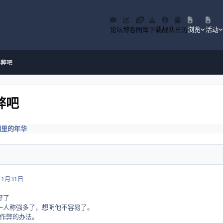
论坛
博客
图库
下载
战队
日历
浏览
活动
作弊吧
弊吧
烟里的年华
年1月31日
好了
一人称强多了，想阴他不容易了。
作弊的办法。