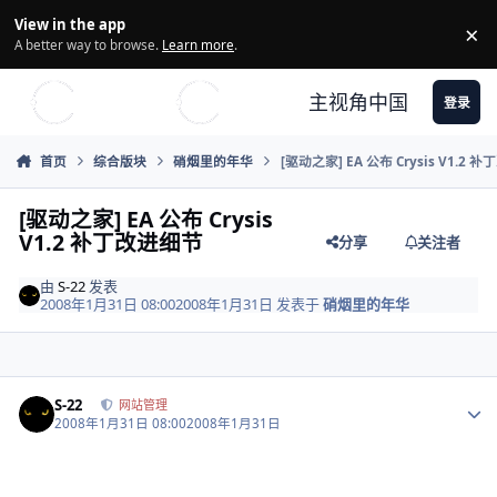
Skip to content
View in the app
×
Di
A better way to browse.
Learn more
.
主视角中国
登录
首页
综合版块
硝烟里的年华
[驱动之家] EA 公布 Crysis V1.2 
[驱动之家] EA 公布 Crysis
V1.2 补丁改进细节
分享
关注者
由
S-22
发表
2008年1月31日 08:00
2008年1月31日
发表于
硝烟里的年华
Author stats
S-22
网站管理
2008年1月31日 08:00
2008年1月31日