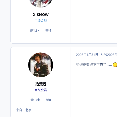
X-SNOW
中级会员
1.8k
-1
帖子
荣誉积分
2008年1月31日 15:29
2008
组织也变得不可靠了……
拾荒者
高级会员
3.8k
0
帖子
荣誉积分
来自：
北京