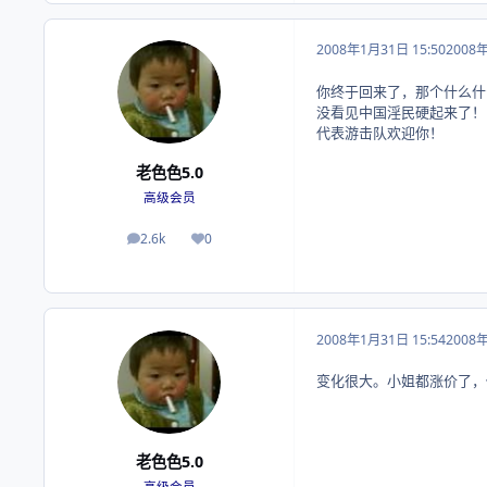
2008年1月31日 15:50
2008
你终于回来了，那个什么什么
没看见中国淫民硬起来了！
代表游击队欢迎你！
老色色5.0
高级会员
2.6k
0
帖子
荣誉积分
2008年1月31日 15:54
2008
变化很大。小姐都涨价了，
老色色5.0
高级会员