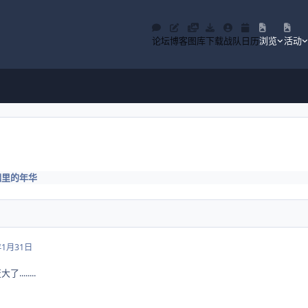
论坛
博客
图库
下载
战队
日历
浏览
活动
烟里的年华
年1月31日
.......