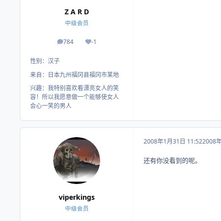
Z A R D
中级会员
784
-1
帖子
荣誉积分
性别：
汉子
来自：
日本九州福冈县福冈市某地
兴趣：
我特别喜欢看漂亮女人的笑
容！所以我愿意做一个能够使女人
会心一笑的男人
2008年1月31日 11:52
2008
还有你没看到的呢。
viperkings
中级会员