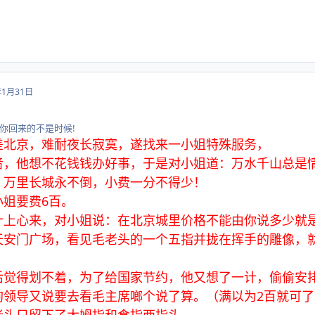
年1月31日
你回来的不是时候!
差北京，难耐夜长寂寞，遂找来一小姐特殊服务，
啬，他想不花钱钱办好事，于是对小姐道：万水千山总是
：万里长城永不倒，小费一分不得少！
姐要费6百。
计上心来，对小姐说：在北京城里价格不能由你说多少就
安门广场，看见毛老头的一个五指并拢在挥手的雕像，就
后觉得划不着，为了给国家节约，他又想了一计，偷偷安
狗领导又说要去看毛主席啷个说了算。（满以为2百就可了
老头只留下了大姆指和食指两指头，