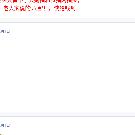
，老人家说的‘八百’！，快给钱哟
”
2月1日
2月1日