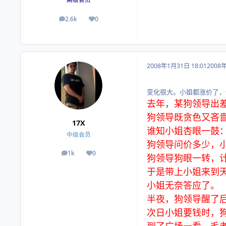
2.6k
0
帖子
荣誉积分
2008年1月31日 18:01
2008
变化很大。小姐都涨价了，
去年，某狗领导出
狗领导既贪色又吝
17X
谁知小姐杏眼一鼓
中级会员
狗领导问价多少，小
1k
0
帖子
荣誉积分
狗领导狗眼一转，
于是带上小姐来到天
小姐无奈答应了。
半夜，狗领导醒了
次日小姐要钱时，
到了广场一看，毛