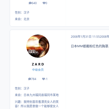
640
0
帖子
荣誉积分
性别：
汉子
来自：
北京
2008年1月31日 11:55
2008
日本MM都戴粉红色的胸罩......
Z A R D
中级会员
784
-1
帖子
荣誉积分
性别：
汉子
来自：
日本九州福冈县福冈市某地
兴趣：
我特别喜欢看漂亮女人的笑
容！所以我愿意做一个能够使女人