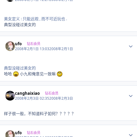
美女定义 : 只能远观 , 而不可近玩也 .
典型没碰过美女的
Author stats
ufo
钻石会员
2008年2月1日 13:03
2008年2月1日
典型没碰过美女的
哈哈
小九和俺意见一致嘛
Author stats
canghaixiao
钻石会员
2008年2月3日 02:35
2008年2月3日
样子很一般，不知道料子如何？？？？？
Author stats
ufo
钻石会员