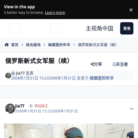
Skip to content
View in the app
×
Di
A better way to browse.
Learn more
.
主视角中国
登录
首页
综合版块
硝烟里的年华
俄罗斯新式女军服（续）
俄罗斯新式女军服（续）
分享
关注者
由
Jia77
发表
2008年1月31日 15:23
2008年1月31日
发表于
硝烟里的年华
Author stats
Jia77
网站版主
2008年1月31日 15:23
2008年1月31日