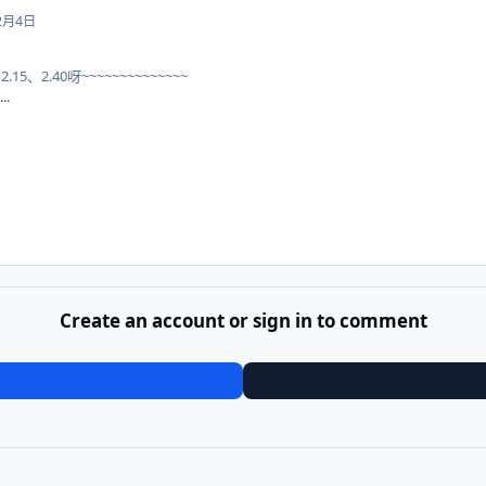
2月4日
5、2.40呀~~~~~~~~~~~~~~
.
Create an account or sign in to comment