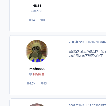
HK51
初级会员
14
0
帖子
荣誉积分
2008年2月1日 02:02
2008年
记得是H还是G键丟掉....忘
2.0升到2.15下载区有补丁
moh8888
网站版主
1.7k
13
帖子
荣誉积分
2008年2月1日 13:25
2008年