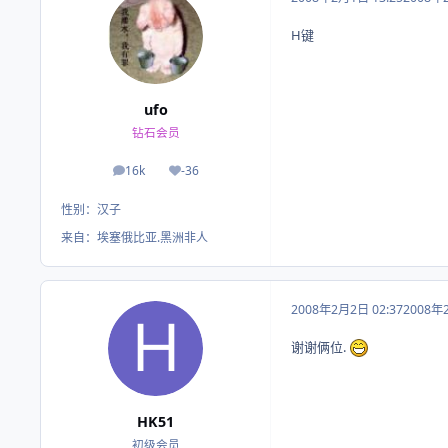
H键
ufo
钻石会员
16k
-36
帖子
荣誉积分
性别：
汉子
来自：
埃塞俄比亚.黑洲非人
2008年2月2日 02:37
2008年
谢谢俩位.
HK51
初级会员