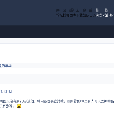
论坛
博客
图库
下载
战队
日历
浏览
活动
里的年华
年1月31日
周圍又沒有朋友玩I這個，特向各位長官討教。剛剛看到PK里有人可以丟掉物品
位長官教導。