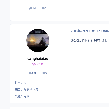
14
0
帖子
荣誉积分
2008年2月2日 08:51
2008年
没2.0版的呀？？只有1.11、2.1
canghaixiao
钻石会员
12k
3
帖子
荣誉积分
性别：
汉子
来自：
暗黑地下城
兴趣：
电脑