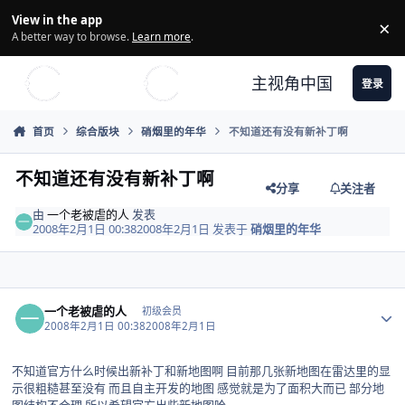
Skip to content
View in the app
×
Di
A better way to browse.
Learn more
.
主视角中国
登录
首页
综合版块
硝烟里的年华
不知道还有没有新补丁啊
不知道还有没有新补丁啊
分享
关注者
由
一个老被虐的人
发表
2008年2月1日 00:38
2008年2月1日
发表于
硝烟里的年华
Author stats
一个老被虐的人
初级会员
2008年2月1日 00:38
2008年2月1日
不知道官方什么时候出新补丁和新地图啊 目前那几张新地图在雷达里的显
示很粗糙甚至没有 而且自主开发的地图 感觉就是为了面积大而已 部分地