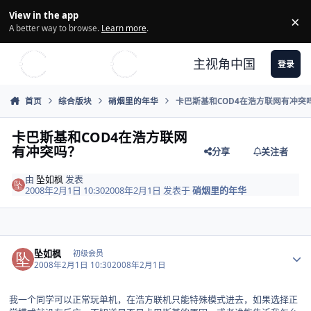
Skip to content
View in the app
×
Di
A better way to browse.
Learn more
.
主视角中国
登录
首页
综合版块
硝烟里的年华
卡巴斯基和COD4在浩方联网有冲突
卡巴斯基和COD4在浩方联网
有冲突吗？
分享
关注者
由
坠如枫
发表
2008年2月1日 10:30
2008年2月1日
发表于
硝烟里的年华
Author stats
坠如枫
初级会员
2008年2月1日 10:30
2008年2月1日
我一个同学可以正常玩单机，在浩方联机只能特殊模式进去，如果选择正