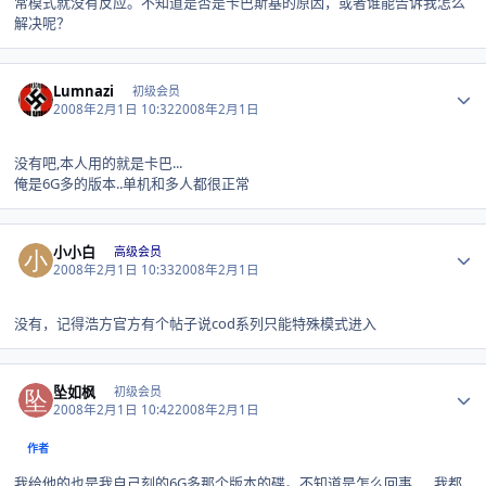
常模式就没有反应。不知道是否是卡巴斯基的原因，或者谁能告诉我怎么
解决呢？
Author stats
Lumnazi
初级会员
2008年2月1日 10:32
2008年2月1日
没有吧,本人用的就是卡巴...
俺是6G多的版本..单机和多人都很正常
Author stats
小小白
高级会员
2008年2月1日 10:33
2008年2月1日
没有，记得浩方官方有个帖子说cod系列只能特殊模式进入
Author stats
坠如枫
初级会员
2008年2月1日 10:42
2008年2月1日
作者
我给他的也是我自己刻的6G多那个版本的碟。不知道是怎么回事……我都