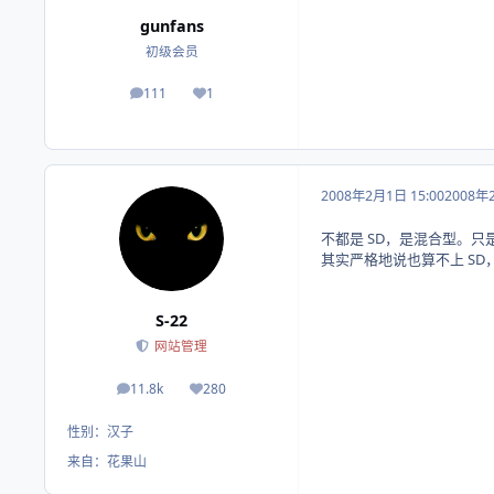
gunfans
初级会员
111
1
帖子
荣誉积分
2008年2月1日 15:00
2008年
不都是 SD，是混合型。只是
其实严格地说也算不上 SD，
S-22
网站管理
11.8k
280
帖子
荣誉积分
性别：
汉子
来自：
花果山