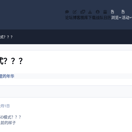
论坛
博客
图库
下载
战队
日历
浏览
活动
模式？？？
模式？？？
里的年华
2月1日
是SD模式？？？
以前的样子