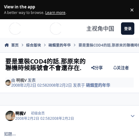
Skip to content
View in the app
×
Di
A better way to browse.
Learn more
.
主视角中国
登录
首页
综合版块
硝烟里的年华
要是重裝COD4的話.那原來的聯機時
要是重裝COD4的話.那原來的
聯機時候賬號會不會還存在.
分享
关注者
由
啊楓V
发表
2008年2月2日 02:58
2008年2月2日
发表于
硝烟里的年华
Author stats
啊楓V
初级会员
2008年2月2日 02:58
2008年2月2日
如題....