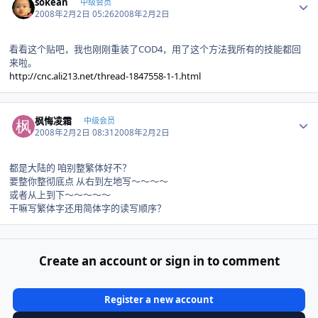
sokean
中级会员
2008年2月2日 05:26
2008年2月2日
看看这个贴吧，我也刚刚重装了COD4，用了这个方法我所有的技能都回
来啦。
http://cnc.ali213.net/thread-1847558-1-1.html
Author stats
枫悔凌霜
中级会员
2008年2月2日 08:31
2008年2月2日
都是大陆的 咱别整繁体好不？
要整你整彻底点 从右到左地写～～～～
或者从上到下～～～～～
干嘛写繁体字还用简体字的读写顺序？
Create an account or sign in to comment
Register a new account