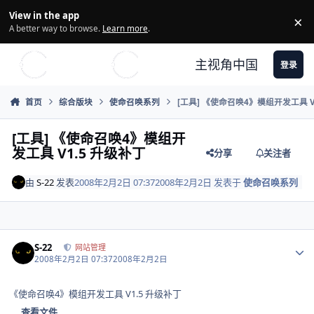
Skip to content
View in the app
×
Di
A better way to browse.
Learn more
.
主视角中国
登录
首页
综合版块
使命召唤系列
[工具] 《使命召唤4》模组开发工具 V
[工具] 《使命召唤4》模组开
发工具 V1.5 升级补丁
分享
关注者
由
S-22
发表
2008年2月2日 07:37
2008年2月2日
发表于
使命召唤系列
Author stats
S-22
网站管理
2008年2月2日 07:37
2008年2月2日
《使命召唤4》模组开发工具 V1.5 升级补丁
查看文件