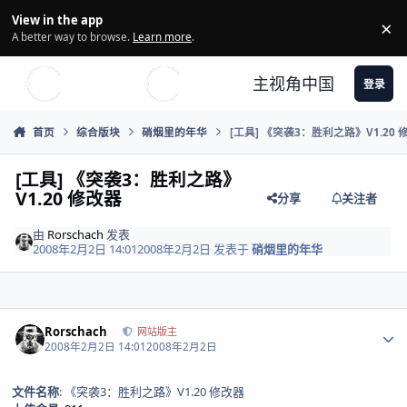
Skip to content
View in the app
×
Di
A better way to browse.
Learn more
.
主视角中国
登录
首页
综合版块
硝烟里的年华
[工具] 《突袭3：胜利之路》V1.20 
[工具] 《突袭3：胜利之路》
V1.20 修改器
分享
关注者
由
Rorschach
发表
2008年2月2日 14:01
2008年2月2日
发表于
硝烟里的年华
Author stats
Rorschach
网站版主
2008年2月2日 14:01
2008年2月2日
文件名称
: 《突袭3：胜利之路》V1.20 修改器