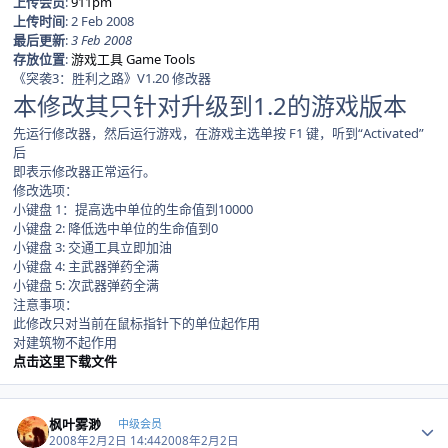
上传会员
:
911pm
上传时间
: 2 Feb 2008
最后更新
:
3 Feb 2008
存放位置
:
游戏工具 Game Tools
《突袭3：胜利之路》V1.20 修改器
本修改其只针对升级到1.2的游戏版本
先运行修改器，然后运行游戏，在游戏主选单按 F1 键，听到“Activated”
后
即表示修改器正常运行。
修改选项：
小键盘 1：提高选中单位的生命值到10000
小键盘 2: 降低选中单位的生命值到0
小键盘 3: 交通工具立即加油
小键盘 4: 主武器弹药全满
小键盘 5: 次武器弹药全满
注意事项：
此修改只对当前在鼠标指针下的单位起作用
对建筑物不起作用
点击这里下载文件
Author stats
枫叶雾渺
中级会员
2008年2月2日 14:44
2008年2月2日