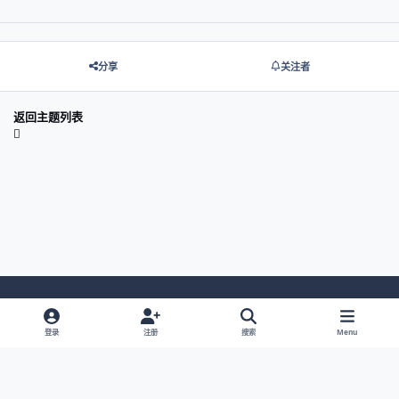
分享
关注者
返回主题列表
Light Mode
Dark Mode
System Preference
登录
注册
搜索
Menu
网站语言
隐私政策
Cookies
© 2026 主视角中国 |
京ICP备2021013851号