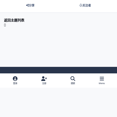
分享
关注者
返回主题列表
Light Mode
Dark Mode
System Preference
登录
注册
搜索
Menu
网站语言
隐私政策
Cookies
© 2026 主视角中国 |
京ICP备2021013851号