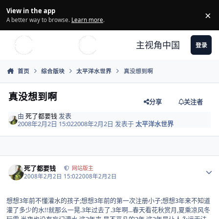
Skip to content
View in the app
×
Di
A better way to browse.
Learn more
.
主视角中国
登录
首页
综合版块
太平洋水世界
真没想到啊
真没想到啊
分享
关注者
由
死了都要钱
发表
2008年2月2日 15:02
2008年2月2日
发表于
太平洋水世界
Author stats
死了都要钱
网站版主
2008年2月2日 15:02
2008年2月2日
想想3年前不懂灌水的孩子;想想3年前的第一次注册小子;想想3年来不知道
灌了多少的水!!就那么一晃.3年过去了.3年啊...春天看花秋赏月,夏乘凉风冬