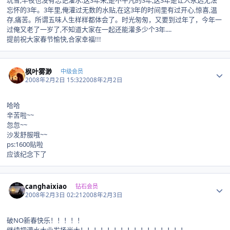
玩雪,半夜也没有忘记灌水.这3年来,是不平凡的3年,这3年是让人永远无法
忘怀的3年。3年里,俺灌过无数的水贴,在这3年的时间里有过开心,惊喜,温
存,痛苦。所谓五味人生样样都体会了。时光匆匆，又要到过年了，今年一
过俺又老了一岁了,不知道大家在一起还能灌多少个3年....
提前祝大家春节愉快,合家幸福!!!
Author stats
枫叶雾渺
中级会员
2008年2月2日 15:32
2008年2月2日
哈哈
辛苦啦~~
忽忽~~
沙发舒服哦~~
ps:1600贴啦
应该纪念下了
Author stats
canghaixiao
钻石会员
2008年2月3日 02:21
2008年2月3日
破NO新春快乐！！！！！
继续把灌水大业发扬光大！！！！！！！！！！！！！！！！