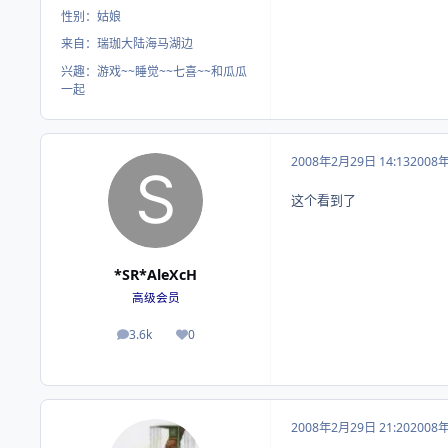
性别：
姑娘
来自：
瑞珈大陆海马湖边
兴趣：
游戏~~睡觉~~七喜~~和瓜瓜
一起
2008年2月29日 14:13
2008
这个看到了
*SR*AleXcH
高级会员
3.6k
0
帖子
荣誉积分
2008年2月29日 21:20
2008