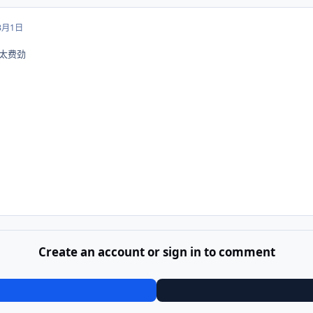
3月1日
次太费劲
Create an account or sign in to comment