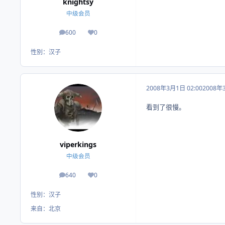
knightsy
中级会员
600
0
帖子
荣誉积分
性别：
汉子
2008年3月1日 02:00
2008年
看到了很慢。
viperkings
中级会员
640
0
帖子
荣誉积分
性别：
汉子
来自：
北京