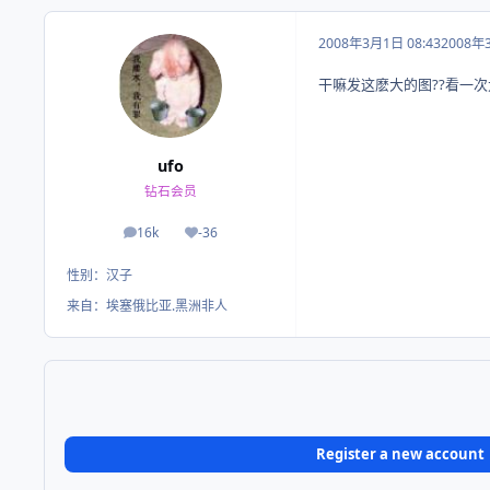
2008年3月1日 08:43
2008年
干嘛发这麽大的图??看一
ufo
钻石会员
16k
-36
帖子
荣誉积分
性别：
汉子
来自：
埃塞俄比亚.黑洲非人
Register a new account