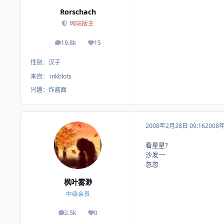
Rorschach
网站版主
19.8k
15
帖子
荣誉积分
性别：
汉子
来自：
inkblots
兴趣：
炸酱面
2008年2月28日 09:16
2008
看星星?
沙发~~
忽忽
枫叶雾渺
中级会员
2.5k
0
帖子
荣誉积分