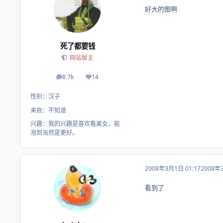
好大的图啊
死了都要钱
网站版主
8.7k
14
帖子
荣誉积分
性别：
汉子
来自：
不知道
兴趣：
我的兴趣是喜欢看美女，能
泡到当然是更好。
2008年3月1日 01:17
2008年
看到了