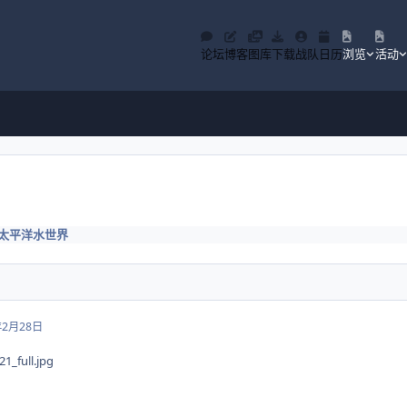
论坛
博客
图库
下载
战队
日历
浏览
活动
太平洋水世界
年2月28日