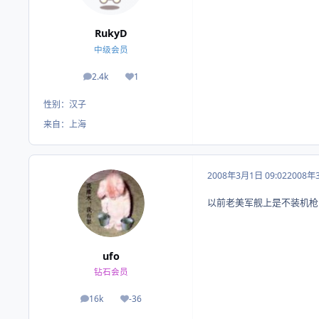
RukyD
中级会员
2.4k
1
帖子
荣誉积分
性别：
汉子
来自：
上海
2008年3月1日 09:02
2008年
以前老美军舰上是不装机枪
ufo
钻石会员
16k
-36
帖子
荣誉积分