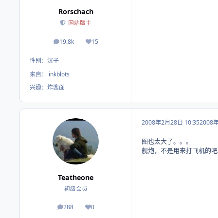
Rorschach
网站版主
19.8k
15
帖子
荣誉积分
性别：
汉子
来自：
inkblots
兴趣：
炸酱面
2008年2月28日 10:35
2008
图也太大了。。。
舰炮，不是用来打飞机的吧
Teatheone
初级会员
288
0
帖子
荣誉积分