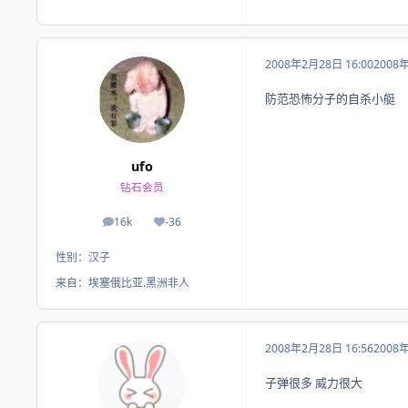
2008年2月28日 16:00
2008
防范恐怖分子的自杀小艇
ufo
钻石会员
16k
-36
帖子
荣誉积分
性别：
汉子
来自：
埃塞俄比亚.黑洲非人
2008年2月28日 16:56
2008
子弹很多 威力很大