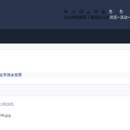
论坛
博客
图库
下载
战队
日历
浏览
活动
太平洋水世界
年2月28日