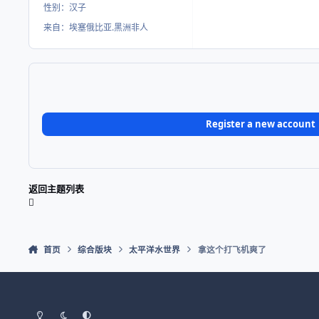
性别：
汉子
来自：
埃塞俄比亚.黑洲非人
Register a new account
返回主题列表
首页
综合版块
太平洋水世界
拿这个打飞机爽了
Light Mode
Dark Mode
System Preference