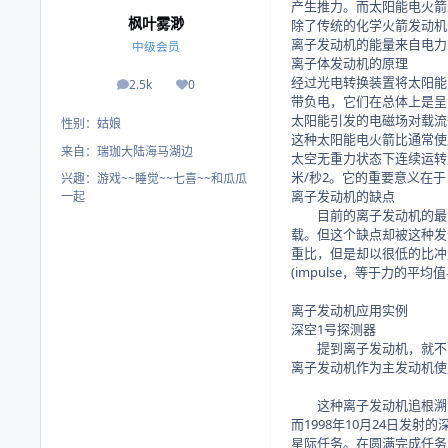
产生推力。而太阳能电火箭
枫叶雾渺
除了传统的化学火箭发动机
离子发动机的能量来自电力
中级会员
离子体发动机的原理
经过光电转换装置将太阳能
2.5k
0
帖子
荣誉积分
带负电，它们在总体上是呈
太阳能引发的电磁场对载流
性别：
姑娘
这种太阳能电火箭比通常使
来自：
瑞珈大陆海马湖边
太空无重力状态下连续运转
米/秒2。它的重要意义在
兴趣：
游戏~~睡觉~~七喜~~和瓜瓜
离子发动机的缺点
一起
目前的离子发动机的最大
载。但这个缺点却被这种发
重比，但是却以很低的比冲
(impulse，等于力的
离子发动机应用实例
深空1号探测器
提到离子发动机，就不能
离子发动机作为主发动机使
这种离子发动机追根溯源
而1998年10月24日发射
星际任务。在圆满完成任务后