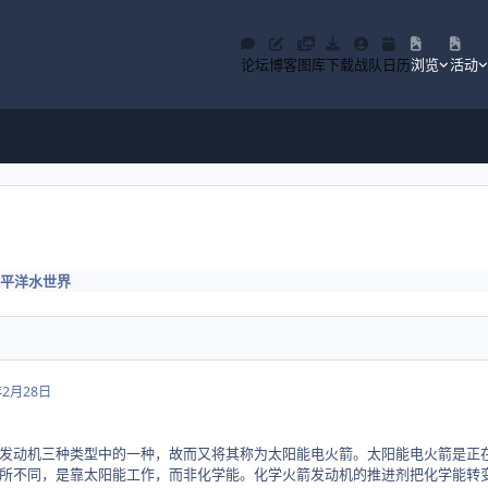
论坛
博客
图库
下载
战队
日历
浏览
活动
平洋水世界
年2月28日
发动机三种类型中的一种，故而又将其称为太阳能电火箭。太阳能电火箭是正
所不同，是靠太阳能工作，而非化学能。化学火箭发动机的推进剂把化学能转