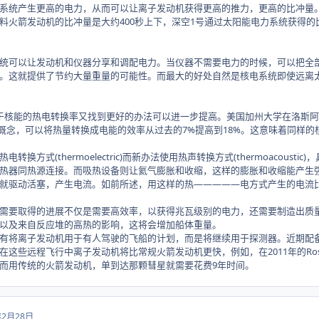
统产生更高的电力，从而可以让离子发动机获得更高的推力，更高的比冲量。
料火箭发动机的比冲量是大约400秒上下，深空1号通过太阳能电力系统获得的比
可以让发动机和仪器分享和调配电力。当仪器不需要电力的时候，可以把全部
。这就提供了节约大量重量的可能性。而最大的好处自然是核电系统即使远离
能的热电转换率又找到更好的办法可以进一步提高。美国加州大学在洛斯阿拉莫斯实
e engine)的概念，可以将热量转换成电能的效率从过去的7%提高到18%。这意味
方式(thermoelectric)而新办法使用热声转换方式(thermoacous
热器同热源连接。而吸热设备则让氦气膨胀和收缩，这样的膨胀和收缩能产生
就驱动活塞，产生电流。如前所述，用这样的热—————电方式产生的电流
要取得的进展不仅是需要高效率，以获得兆瓦级别的电力，还需要制造出质量
以及来自反应堆的高热的影响，这将会增加船体重量。
将离子发动机用于有人驾驶的飞船的计划，而是将继续用于探测器。近期配备
这些远程飞行中离子发动机将比常规火箭发动机更快，例如，在2011年的Ros
而用传统的火箭发动机，单到达那颗彗星就需要花费9年时间。
年2月28日