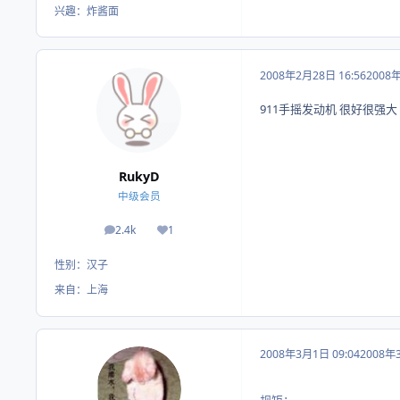
兴趣：
炸酱面
2008年2月28日 16:56
2008
911手摇发动机 很好很强大
RukyD
中级会员
2.4k
1
帖子
荣誉积分
性别：
汉子
来自：
上海
2008年3月1日 09:04
2008年
规矩：