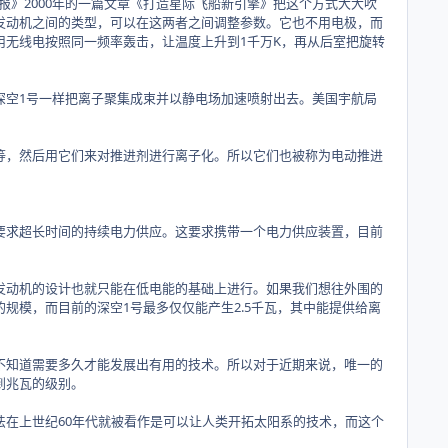
MR)：《北京青年报》2000年的一篇文章《打造星际飞船新引擎》把这个方式大大吹
发动机之间的类型，可以在这两者之间调整参数。它也不用电极，而
无线电按照同一频率轰击，让温度上升到1千万K，再从后室把旋转
空1号一样把离子聚集成束并以静电场加速喷射出去。美国宇航局
，然后用它们来对推进剂进行离子化。所以它们也被称为电动推进
求超长时间的持续电力供应。这要求携带一个电力供应装置，目前
动机的设计也就只能在低电能的基础上进行。如果我们想往外围的
规模，而目前的深空1号最多仅仅能产生2.5千瓦，其中能提供给离
知道需要多久才能发展出有用的技术。所以对于近期来说，唯一的
到兆瓦的级别。
在上世纪60年代就被看作是可以让人类开拓太阳系的技术，而这个