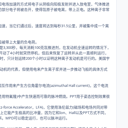
电场加速的方式将电子从阴极向阳极发射并进入放电室，气体推进
的部分电子将被击开，使得氙原子被电离，带上正电。这种离子非常
，当它们通过后，速度将达到每秒31.5公里，并被集中成一个离
船被带上大量的负电荷。
,300秒，每天消耗100克氙推进剂，在发动机全速运转的情况下，
只开动了4小时就突然停机，但后来恢复了运转并从此一直顺利运行，
号时，只计划运转200个小时以证明这种离子发动机是可行的。美国宇
子发动机的代表，但使用电来产生离子浆并进一步推动飞船的具体方式
互作用来产生方位角霍尔电流(azimuthal Hall current)，这个电流
(几乎总是用特氟隆)中产生快速而可靠的脉冲燃烧。PPT用于姿态控制效果很
-force Accelerator，LFA)，它使用洛伦兹力(磁场和电场共同对带
能产生极高的比冲量，因为它和Ion、Hall以及PPT方式不同，
。MPD可以稳定运行，也可以脉冲运行。