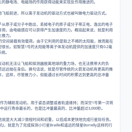
生的静电场、电磁场的作用获得动能来实现反作用推进的。
动飞船前进，所以离子发动机的驱动方式也被叫做电力驱动方式。
子从原子或分子中跑出，丢掉电子的原子或分子带正电，逸出的电子
作用，由电磁感应可以获得产生加速度的力。概括起来说，就是利用
生推力。
的空间装载有效载荷。由于它利用的是取之不竭的太阳能，故而能在
很长。如智慧1号的太阳能等离子体发动机提供的加速度只有0.2毫
系统。
动机无法让飞船和探测器脱离地球的重力场，也无法携带大的负
箭远远抛在身后。换句话说，就是尽管传统的火箭发动机有更高的推
年，这样，尽管推力小，但能通过长时间的积累达到更高的总冲量
作为辅助发动机，用于姿态调整或者轨道维持；而深空1号第一次将
运行寿命最长的，也是比冲量最高的，比冲量超过3,000秒。
也就是大大减少旅程时间和初重，以低成本更快地完成行星际任务。
就是为了完成探测小行星Braille和遥远的彗星Borrelly这样的行