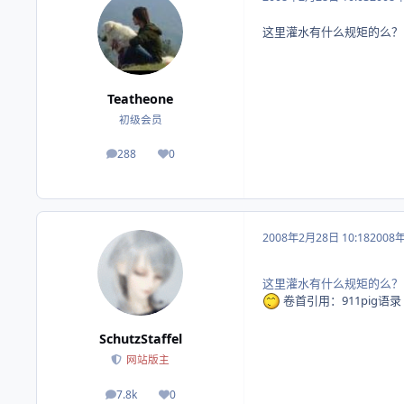
这里灌水有什么规矩的么？
Teatheone
初级会员
288
0
帖子
荣誉积分
2008年2月28日 10:18
2008
这里灌水有什么规矩的么？
卷首引用：911pig语录
SchutzStaffel
网站版主
7.8k
0
帖子
荣誉积分