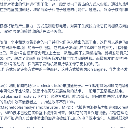
是对喷出的气体进行离子化，这一般是以电子轰击的方式来实现。通过加热和
在放电室施加磁场，增加氙原子和电子碰撞的可能性。碰撞后，氙原子核周围
将最后产生推力，方式是制造静电场，对离子生成拉力让它们向栅极方向加速
，深空1号尾部喷射出的蓝色离子火焰。
段一个中和器收集多余的电子并把它们注入喷出的离子束，这样可以避免飞
局新千年项目的第一艘飞船，它的离子发动机产生0.09牛顿的推力，比冲量是3
32公里。深空1号由德耳塔火箭送上太空，然后由离子发动机推动。最初发动机
,000小时，超过了此前所有传统火箭发动机工作时间的总和。而最初发射深空1
深空1号发动机一样的离子发动机甚至持续工作了更长的时间。
方式只是许多方式中的一种而已，这种方式被称为Ion Engine，作为离
er)：利用轴向电场(axial electric field)来加速离子。一个辐射磁场和轴向电场相
电离化效率比较高。这是个在苏联发展成熟的技术，一般用于卫星姿态稳定。
d plasma thrusters，PPT) ：这种方式利用电流弧光，在固体推进剂
的系统中效率最低者之一，推进效率不到10%。
oplasmadynamic thruster，MPD)：也被称为洛伦兹力加速器(Lorentz
。MPD技术已经在实验室中被开发出来，但对它的商业兴趣很低，尽管在理论上它
子进行加速的方式会使喷出的加速流被位于出口的电子源中性化，从而减低效率