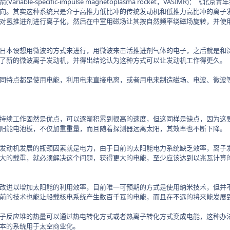
able-specific-impulse magnetoplasma rocket，VASI
向。其实这种系统只是介于高推力低比冲的传统发动机和低推力高比冲的离子
对氢推进剂进行离子化，然后在中室用磁场让其按自然频率绕磁场旋转，并使用
本设想用微波的方式来进行，用微波来击活推进剂气体的电子，之后就是和深
了新的微波离子发动机，并得出结论认为这种方式可以让发动机工作得更久。
特点都是使用电能，利用电来直接电离，或者用电来制造磁场、电波、微波等
续工作固然是优点，可以逐渐积累到很高的速度，但这同样是缺点，因为这要
阳能电池板，不仅加重重量，而且随着探测器远离太阳，其效率也不断下降。
动机发展的瓶颈因素就是电力，由于目前的太阳能电力系统缺乏效率，离子发
大的载重，就必须解决这个问题，获得更大的电能，至少应该达到以兆瓦计算的
进以增加太阳能的利用效率，目前唯一可预期的方式是使用纳米技术，但并不
前的技术也能让船载核电系统产生数百千瓦的电能，而且在不远的将来能发展
反应堆的热量可以通过热电转化方式或者热离子转化方式变成电能，这种办法
本的系统用于太空商业化。