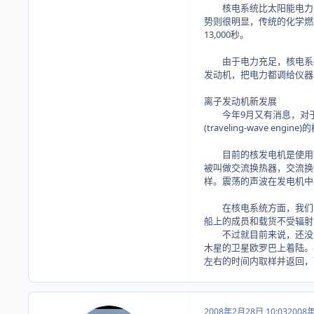
核电系统比太阳能电力系
势则很明显，传统的化学燃
13,000秒。
由于电力充足，核电系统
发动机，把电力都调给仪器
离子发动机新发展
今年9月又有消息，对于核
(traveling-wav
目前的核发电机是使用热电转换
被叫做交流换热器，交流换
样。震荡的声波在发电机中
在核电系统方面，我们需
船上的成员和载货不受辐射
不过就目前来说，还没有
木星的卫星欧罗巴上着陆。在
左右的时间内取样并返回，
2008年2月28日 10:03
2008