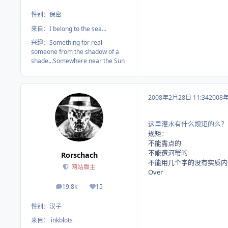
性别：
保密
来自：
I belong to the sea...
兴趣：
Something for real
someone from the shadow of a
shade...Somewhere near the Sun
2008年2月28日 11:34
2008
这里灌水有什么规矩的么？
规矩：
不能露点的
不能遭河蟹的
Rorschach
不能用几个字的没有实质内
网站版主
Over
19.8k
15
帖子
荣誉积分
性别：
汉子
来自：
inkblots