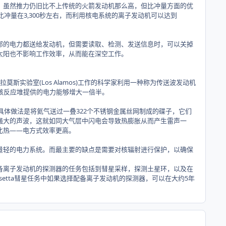
虽然推力仍旧比不上传统的火箭发动机那么高，但比冲量方面的优
冲量在3,300秒左右，而利用核电系统的离子发动机可以达到
的电力都送给发动机，但需要读取、检测、发送信息时，可以关掉
太阳也不影响工作效率，从而能在深空工作。
验室(Los Alamos)工作的科学家利用一种称为传送波发动机
着同样的核反应堆提供的电力能够增大一倍半。
tic)，具体做法是将氦气送过一叠322个不锈钢金属丝网制成的碟子，它们
强大的声波，这就如同大气层中闪电会导致热膨胀从而产生雷声一
比热——电方式效率更高。
轻的电力系统。而最主要的缺点是需要对核辐射进行保护，以确保
离子发动机的探测器的任务包括到彗星采样，探测土星环，以及在
etta彗星任务中如果选择配备离子发动机的探测器，可以在大约5年