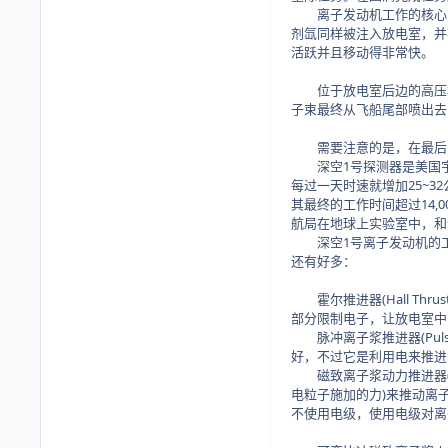
离子发动机工作的核心就
剂氙同样被注入放电室，并
活跃并且移动得非常快。
位于放电室后边的高压栅极
子束最终从飞船尾部喷出去
需要注意的是，在最后阶
深空1号探测器是美国宇航
每过一天时速就增加25~
其最终的工作时间超过14
航局在地球上实验室中，和
深空1号离子发动机的工作
还有好多：
霍尔推进器(Hall Thrust
部分限制电子，让放电室中
脉冲离子浆推进器(Pulse
好，不过它是利用电来推进
磁致离子浆动力推进器(Magnet
电粒子施加的力)来推动离子
不使用电级，使用电级对离