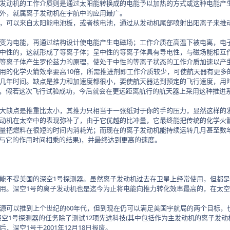
发动机的工作介质则是通过太阳能转换成的电能予以加热的方式或这种电能产
外，就属离子发动机在宇航中的应用最广。
，可以来自太阳能电池板，或者核电池，通过从发动机尾部喷射出阳离子来推
变为电能，再通过结构设计使电能产生电磁场；工作介质在高温下被电离，电
中性的，这就形成了等离子体；呈中性的等离子体具有导电性，与磁场能相互
等离子体产生罗伦兹力的原理，使处于中性的等离子状态的工作介质加速以产
用的化学火箭效率要高10倍，所需推进剂即工作介质较少，可使航天器有更多
几年时间。缺点是推力和加速度都很小，要使航天器达到预定的飞行速度，用时
于，假若这次飞行试验成功，今后就会在更远距离航行的航天器上采用这种推进
缺点是推重比太小，其推力只相当于一张纸对于你的手的压力，显然这样的发
动机在太空中的表现弥补了，由于它优越的比冲量，它最终能把传统的化学火
量把燃料在很短的时间内消耗光；而现在的离子发动机能持续运转几月甚至数
平均值与它的作用时间相乘的结果)，并最终达到更高的速度。
不提美国的深空1号探测器。虽然离子发动机过去在卫星上经常使用，但都是
用。深空1号的离子发动机也是迄今为止将电能向推力转化效率最高的，在太空中
可以推到上个世纪的60年代，但到现在仍可以满足美国宇航局的两个目标，
的深空1号探测器的任务除了测试12项先进科技(其中包括作为主发动机的离子发动机)，
，深空1号于2001年12月18日报废。