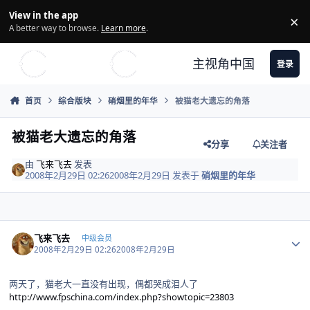
Skip to content
View in the app
×
Di
A better way to browse.
Learn more
.
主视角中国
登录
首页
综合版块
硝烟里的年华
被猫老大遗忘的角落
被猫老大遗忘的角落
分享
关注者
由
飞来飞去
发表
2008年2月29日 02:26
2008年2月29日
发表于
硝烟里的年华
Author stats
飞来飞去
中级会员
2008年2月29日 02:26
2008年2月29日
两天了，猫老大一直没有出现，偶都哭成泪人了
http://www.fpschina.com/index.php?showtopic=23803