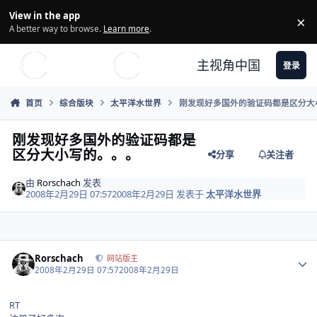
Skip to content
View in the app
×
Di
A better way to browse.
Learn more
.
主视角中国
登录
首页
综合版块
太平洋水世界
刚发现好多国外的验证码都是区分大
刚发现好多国外的验证码都是
区分大小写的。。。
分享
关注者
由
Rorschach
发表
2008年2月29日 07:57
2008年2月29日
发表于
太平洋水世界
Author stats
Rorschach
网站版主
2008年2月29日 07:57
2008年2月29日
RT