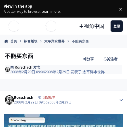
Skip to content
View in the app
×
Di
A better way to browse.
Learn more
.
主视角中国
登录
首页
综合版块
太平洋水世界
不能买东西
不能买东西
分享
关注者
由
Rorschach
发表
2008年2月29日 09:06
2008年2月29日
发表于
太平洋水世界
Author stats
Rorschach
网站版主
2008年2月29日 09:06
2008年2月29日