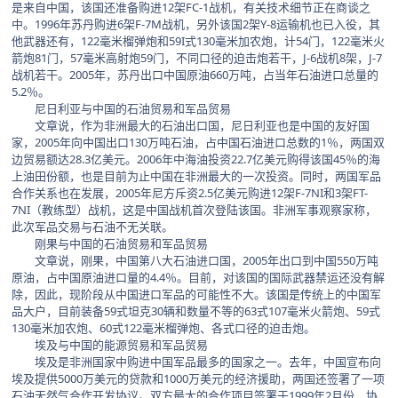
是来自中国，该国还准备购进12架FC-1战机，有关技术细节正在商谈之
中。1996年苏丹购进6架F-7M战机，另外该国2架Y-8运输机也已入役，其
他武器还有，122毫米榴弹炮和59I式130毫米加农炮，计54门，122毫米火
箭炮81门，57毫米高射炮59门，不同口径的迫击炮若干，J-6战机8架，J-7
战机若干。2005年，苏丹出口中国原油660万吨，占当年石油进口总量的
5.2％。
尼日利亚与中国的石油贸易和军品贸易
文章说，作为非洲最大的石油出口国，尼日利亚也是中国的友好国
家，2005年向中国出口130万吨石油，占中国石油进口总数的1％，两国双
边贸易额达28.3亿美元。2006年中海油投资22.7亿美元购得该国45％的海
上油田份额，也是目前为止中国在非洲最大的一次投资。同时，两国军品
合作关系也在发展，2005年尼方斥资2.5亿美元购进12架F-7NI和3架FT-
7NI（教练型）战机，这是中国战机首次登陆该国。非洲军事观察家称，
此次军品交易与石油不无关联。
刚果与中国的石油贸易和军品贸易
文章说，刚果，中国第八大石油进口国，2005年出口到中国550万吨
原油，占中国原油进口量的4.4％。目前，对该国的国际武器禁运还没有解
除，因此，现阶段从中国进口军品的可能性不大。该国是传统上的中国军
品大户，目前装备59式坦克30辆和数量不等的63式107毫米火箭炮、59式
130毫米加农炮、60式122毫米榴弹炮、各式口径的迫击炮。
埃及与中国的能源贸易和军品贸易
埃及是非洲国家中购进中国军品最多的国家之一。去年，中国宣布向
埃及提供5000万美元的贷款和1000万美元的经济援助，两国还签署了一项
石油天然气合作开发协议。双方最大的合作项目签署于1999年2月份，协