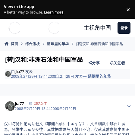
Skip to content
View in the app
×
Di
A better way to browse.
Learn more
.
主视角中国
登录
首页
综合版块
硝烟里的年华
[转]汉和:非洲石油和中国军品
[转]汉和:非洲石油和中国军品
分享
关注者
由
Jia77
发表
2008年2月29日 13:44
2008年2月29日
发表于
硝烟里的年华
Author stats
Jia77
网站版主
2008年2月29日 13:44
2008年2月29日
汉和防务评论网站载文《非洲石油和中国军品》，文章细数中非石油贸
易，列举中非军品交往，其数据准确与否暂且不论，仅就其蓄意将中国正