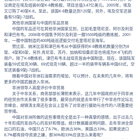
议商定在埃及组装80架K-8教练舰，项目总值3.47亿美元。2005年，埃及
又订购了40架K-8，至此，该国K-8数量达到120架，另外，埃及空军还装
备有53架J-7战机。
其他非洲国家与中国的军品贸易
中国的军品还可在其他非洲国家见到，比如毛里塔尼亚、阿尔及利亚
和津巴布韦。2006年中国售予阿尔及利亚一艘5500吨级的教练舰，2001
年，一艘中国制造的400吨级巡逻艇交付毛里塔尼亚海军。
赞比亚、纳米比亚和津巴布韦从中国获得的K-8教练机数量分别为8
架、4架和6架，另外,肯尼亚、苏丹、加纳和坦桑尼亚也将成为K-8飞机的
用户。除了K-8教练机，津巴布韦主战坦克皆由中国制造，现在，该国陆军
装备59式坦克30辆、69式坦克10辆，超过一半的装甲车辆系中国63式，空
军还装备9架J-7战机。
随着中国对非洲石油需求的增加，可以预计，在未来的几年中，将有
更多的中国武器进入非洲。
非洲领导人高度评价中非贸易
关于中非关系，商务部部长薄熙来表示，这几年中国政府对于同非洲
的经贸合作关系做了很多事情，最突出的就是去年举行了中非合作论坛北
京峰会，胡锦涛主席还在会议上宣布了对非进行援助与合作的八项重要经
贸举措。
中国对非洲所做的这些事情完全是出于一种真挚的感情，出于过去几
十年形成的发自内心的友好和情谊。统计数据最说明问题，去年非洲全部
出口的石油，中国只占了8.7%，欧洲占36%，美国占33%。如果说进口
8.7%都有掠夺资源之嫌，那36%和33%应该怎么来看呢？