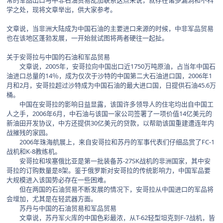
常的军品出口与中非石油贸易乱加联系这点来说，就存在诸多漏洞和不科
学之处，现将文章举出，供大家参考。
文章说，当非洲大陆成为中国石油的主要进口来源的时候，中非军品贸易
也在该地区蓬勃发展，一开始就试图将两者硬往一起扯。
关于安哥拉与中国的石油和军品贸易
文章说，2005年，安哥拉向中国出口近1750万吨原油，占当年中国石
油进口总量的14％，成为仅次于沙特的中国第二大石油进口国，2006年1
月和2月，安哥拉超过沙特成为中国石油的最大进口国，日提供石油45.6万
桶。
中国在安哥拉的影响日益显露，该国许多领导人的住宅均出自中国工
人之手，2006年6月，中石油与该国一家公司签署了一项价值14亿美元的
新油田开发协议，中方还提供30亿美元的贷款，以帮助该国重建遭连年内
战摧残的家园。
2006年珠海航展上，来自安哥拉和苏丹的军事代表们仔细品赏了FC-1
战机和K-8教练机。
安哥拉和埃塞俄比亚是第一批装备苏-27SK战机的非洲国家，其中安
哥拉的订购数量是8架。鉴于俄罗斯对安哥拉的传统影响力，中国军品要
大规模进入该国势必存在一些困难。
但在两国的石油贸易不断发展的情况下，安哥拉从中国进口的军品将
会增加，尤其是在轻武器方面。
苏丹与中国的石油贸易和军品贸易
文章说，苏丹军火库的中国色彩最浓，从T-62轻型坦克到F-7战机，皆