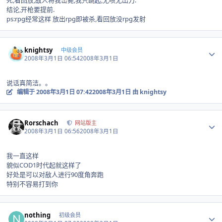
死,看回放,敌人将我击毙,我只跳起,无喷无出刀.
结论,开枪要提前.
ps:rpg经常这样 放出rpg即被杀,看回放没rpg发射
Author stats
knightsy
中级会员
2008年3月1日 06:54
2008年3月1日
说话真简洁。。
编辑于
2008年3月1日 07:42
2008年3月1日
由 knightsy
Author stats
Rorschach
网站版主
2008年3月1日 06:56
2008年3月1日
我一直这样
貌似COD1时代起就这样了
好处是可以对敌人进行90度角奔跑
特别不容易打到你
Author stats
nothing
初级会员