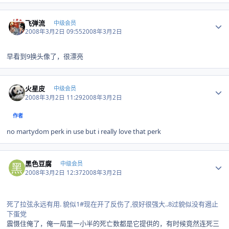
Author stats
飞弹流
中级会员
2008年3月2日 09:55
2008年3月2日
早看到9换头像了，很漂亮
Author stats
火星皮
中级会员
2008年3月2日 11:29
2008年3月2日
作者
no martydom perk in use but i really love that perk
Author stats
黑色豆腐
中级会员
2008年3月2日 12:37
2008年3月2日
死了拉弦永远有用. 貌似1#现在开了反伤了,很好很强大..8过貌似没有遏止
下蛋党
震慑住俺了，俺一局里一小半的死亡数都是它提供的，有时候竟然连死三