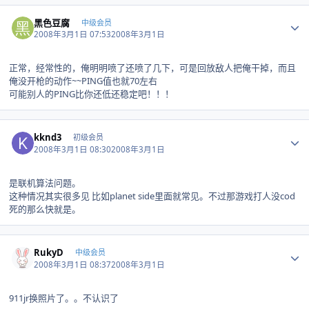
Author stats
黑色豆腐
中级会员
2008年3月1日 07:53
2008年3月1日
正常，经常性的，俺明明喷了还喷了几下，可是回放敌人把俺干掉，而且
俺没开枪的动作~~PING值也就70左右
可能别人的PING比你还低还稳定吧！！！
Author stats
kknd3
初级会员
2008年3月1日 08:30
2008年3月1日
是联机算法问题。
这种情况其实很多见 比如planet side里面就常见。不过那游戏打人没cod
死的那么快就是。
Author stats
RukyD
中级会员
2008年3月1日 08:37
2008年3月1日
911jr换照片了。。不认识了