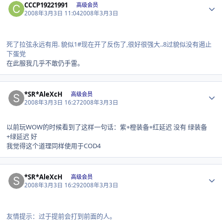
CCCP19221991
高级会员
2008年3月3日 11:04
2008年3月3日
死了拉弦永远有用. 貌似1#现在开了反伤了,很好很强大..8过貌似没有遏止
下蛋党
在此服我几乎不敢仍手雷。
Author stats
*SR*AleXcH
高级会员
2008年3月3日 16:27
2008年3月3日
以前玩WOW的时候看到了这样一句话：紫+橙装备+红延迟 没有 绿装备
+绿延迟 好
我觉得这个道理同样使用于COD4
Author stats
*SR*AleXcH
高级会员
2008年3月3日 16:29
2008年3月3日
友情提示：过于提前会打到前面的人。