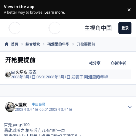
Skip to content
View in the app
×
Di
A better way to browse.
Learn more
.
主视角中国
登录
首页
综合版块
硝烟里的年华
开枪要提前
开枪要提前
分享
关注者
由
火星皮
发表
2008年3月1日 05:01
2008年3月1日
发表于
硝烟里的年华
Author stats
火星皮
中级会员
2008年3月1日 05:01
2008年3月1日
首先,ping<100
遇敌,跳喷之,枪响后连刀,有"唰"一声