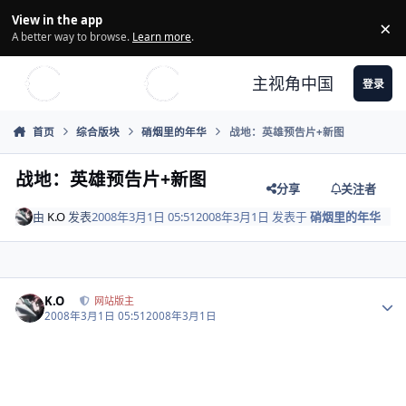
Skip to content
View in the app
×
Di
A better way to browse.
Learn more
.
主视角中国
登录
首页
综合版块
硝烟里的年华
战地：英雄预告片+新图
战地：英雄预告片+新图
分享
关注者
由
K.O
发表
2008年3月1日 05:51
2008年3月1日
发表于
硝烟里的年华
Author stats
K.O
网站版主
2008年3月1日 05:51
2008年3月1日