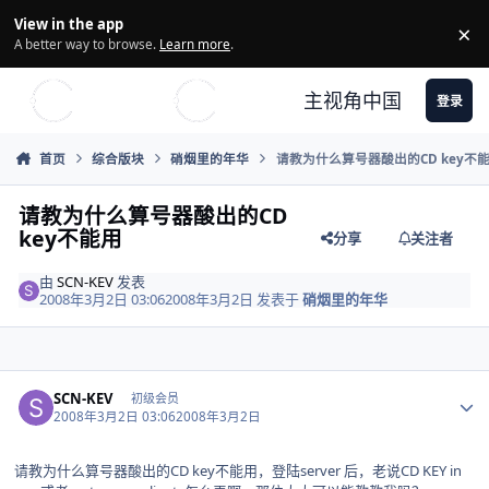
Skip to content
View in the app
×
Di
A better way to browse.
Learn more
.
主视角中国
登录
首页
综合版块
硝烟里的年华
请教为什么算号器酸出的CD key不
请教为什么算号器酸出的CD
key不能用
分享
关注者
由
SCN-KEV
发表
2008年3月2日 03:06
2008年3月2日
发表于
硝烟里的年华
Author stats
SCN-KEV
初级会员
2008年3月2日 03:06
2008年3月2日
请教为什么算号器酸出的CD key不能用，登陆server 后，老说CD KEY in