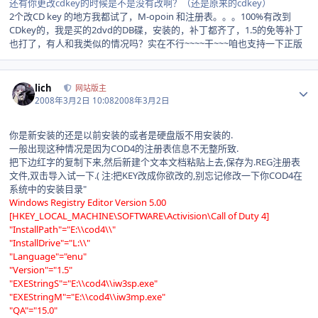
还有你更改cdkey的时候是不是没有改啊？（还是原来的cdkey）
2个改CD key 的地方我都试了，M-opoin 和注册表。。。100%有改到
CDkey的，我是买的2dvd的DB碟，安装的，补丁都齐了，1.5的免等补丁
也打了，有人和我类似的情况吗？实在不行~~~~干~~~咱也支持一下正版
Author stats
lich
网站版主
2008年3月2日 10:08
2008年3月2日
你是新安装的还是以前安装的或者是硬盘版不用安装的.
一般出现这种情况是因为COD4的注册表信息不无整所致.
把下边红字的复制下来,然后新建个文本文档粘贴上去,保存为.REG注册表
文件,双击导入试一下.( 注:把KEY改成你欲改的,别忘记修改一下你COD4在
系统中的安装目录"
Windows Registry Editor Version 5.00
[HKEY_LOCAL_MACHINE\SOFTWARE\Activision\Call of Duty 4]
"InstallPath"="E:\\cod4\\"
"InstallDrive"="L:\\"
"Language"="enu"
"Version"="1.5"
"EXEStringS"="E:\\cod4\\iw3sp.exe"
"EXEStringM"="E:\\cod4\\iw3mp.exe"
"QA"="15.0"