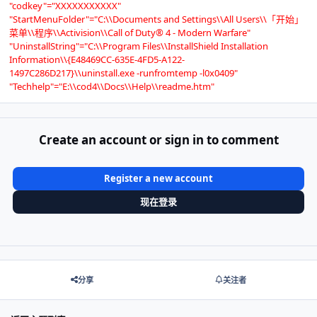
"codkey"="XXXXXXXXXXX"
"StartMenuFolder"="C:\\Documents and Settings\\All Users\\「开始」
菜单\\程序
\\Activision\\Call
of Duty® 4 - Modern Warfare"
"UninstallString"="C:\\Program Files\\InstallShield Installation
Information\\{E48469CC-635E-4FD5-A122-
1497C286D217}\\uninstall.exe -runfromtemp -l0x0409"
"Techhelp"="E:\\cod4\\Docs\\Help\\readme.htm"
Create an account or sign in to comment
Register a new account
现在登录
分享
关注者