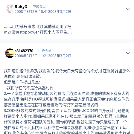
Author stats
RukyD
中级会员
2008年3月2日 10:41
2008年3月2日
.........用刀就只考虑用刀 其他就别用了吧
m21没有stoppower 打死个人不容易。。
Author stats
s31482370
中级会员
2008年3月2日 11:21
2008年3月2日
我知道你这个贴就对我而发的,我今天白天有些心情不好,才在服务器里那么
说你的,现在向你道歉.
但是我向你提出几点:
1.我们所在的不是冷兵器时代.
2.一个拿着手枪穿着被动伪装的狙击手,在直面冲锋,攻坚的情况下有多大的
生存几率.特别是HQ模式和抢旗模式,如果敌人是真正会玩会守的,那么你的
那套装备无论是在防守或者进攻的情况下,都是最薄弱的.
3.COD4多数的模式都是相对需要团队合作的(但COD4的自身设计问题也同
样需要个人能力),而如果玩家不能在TS,那么就只能靠经验的积累与长期合
作的默契才能获得团队的胜利, 而你的装备,也就注定了你只能成为了一个
独自战斗的士兵,因为团队和你在一样会暴露你,同样你也会害死整个团队.
所以,你的装备仅仅是建立在敌人的松懈的基础之上的,如果遭遇到强大敌对