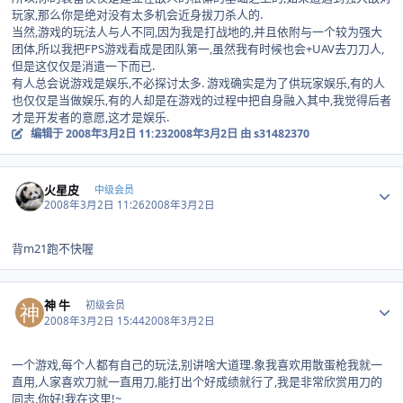
玩家,那么你是绝对没有太多机会近身拔刀杀人的.
当然,游戏的玩法人与人不同,因为我是打战地的,并且依附与一个较为强大
团体,所以我把FPS游戏看成是团队第一,虽然我有时候也会+UAV去刀刀人,
但是这仅仅是消遣一下而已.
有人总会说游戏是娱乐,不必探讨太多. 游戏确实是为了供玩家娱乐,有的人
也仅仅是当做娱乐,有的人却是在游戏的过程中把自身融入其中,我觉得后者
才是开发者的意愿,这才是娱乐.
编辑于
2008年3月2日 11:23
2008年3月2日
由 s31482370
Author stats
火星皮
中级会员
2008年3月2日 11:26
2008年3月2日
背m21跑不快喔
Author stats
神 牛
初级会员
2008年3月2日 15:44
2008年3月2日
一个游戏,每个人都有自己的玩法,别讲啥大道理.象我喜欢用散蛋枪我就一
直用,人家喜欢刀就一直用刀,能打出个好成绩就行了,我是非常欣赏用刀的
同志,你好!我在这里!~