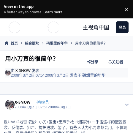
Skip to content
View in the app
×
Di
A better way to browse.
Learn more
.
主视角中国
登录
首页
综合版块
硝烟里的年华
用小刀真的很简单？
用小刀真的很简单？
分享
关注者
由
X-SNOW
发表
2008年3月2日 07:51
2008年3月2日
发表于
硝烟里的年华
Author stats
X-SNOW
中级会员
2008年3月2日 07:51
2008年3月2日
反UAV+2地雷+跑步+小刀+狙击+无声手枪+1烟雾弹+一手雷这样的配置偷
袭、反偷袭、狙击、掩护进攻、皆了。有些人认为小刀谁都会用，不体现