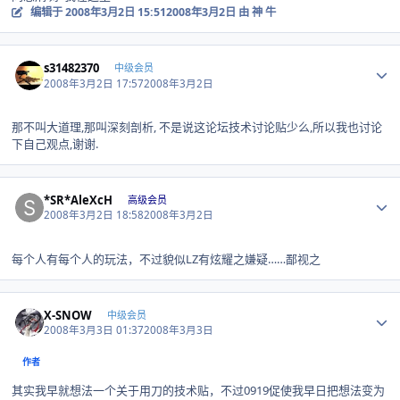
编辑于
2008年3月2日 15:51
2008年3月2日
由 神 牛
Author stats
s31482370
中级会员
2008年3月2日 17:57
2008年3月2日
那不叫大道理,那叫深刻剖析, 不是说这论坛技术讨论贴少么,所以我也讨论
下自己观点,谢谢.
Author stats
*SR*AleXcH
高级会员
2008年3月2日 18:58
2008年3月2日
每个人有每个人的玩法，不过貌似LZ有炫耀之嫌疑……鄙视之
Author stats
X-SNOW
中级会员
2008年3月3日 01:37
2008年3月3日
作者
其实我早就想法一个关于用刀的技术贴，不过0919促使我早日把想法变为