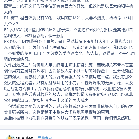
水平，真是如此吗？那你可以照我的配置试一试。
配置上：的确这样的万金油配置有巨大的好处，但这也是以巨大的牺牲换
来的
P1-地雷=狙击弹药只有30发，我用的是M21，只要不爆头，枪枪命中能打
几个人？
P2-反UAV=我不能用G3给M21加子弹，不能选择+破坏力[如果是其他狙击
影响很大，M21有影响，但一般]，
P3-跑步：因为我舍弃了屏气，是在晃动状况下甩狙打人的[=大量的练习]
从刀的使用上：为何面对面冲锋挥刀一般都是别人倒下而不是我[COD4也
占不到我的便宜HIHI]？因为我的反应速度比一般人快，这得益于不平气甩
狙的大量练习。
从作战效果上？为何别人用刀经常出师未捷身先死，而我却总不亏本甚至
偶尔用刀去屠对方基地？因为多数人是不顾一切的冲锋蛮干，过分依赖武
器的强大，而忽视了强大的武器需要强大的人来使用这一点。我没有那么
强大的近程武器，只有贴身战斗用的小刀，和挠痒痒般的无声手枪，以及
0近战能力的狙击，所以我行动前必须考虑好行动路线，尽量避免被人发
现，专找那些后背对着我的敌人，这样才能最大程度避免小刀攻击距离非
常有限的缺点，发挥其消声一击必杀的强大威力。
一句话武器是死的人是活的，过分依赖武器的强大而非依靠人自身的强大
实非强者所为，这也是我不主张在大多数地图尽榴弹的原因。
最后向被我小刀砍到心灵受伤的朋友们表示道歉，阿门，你们请息怒吧。
Author stats
knightsy
中级会员