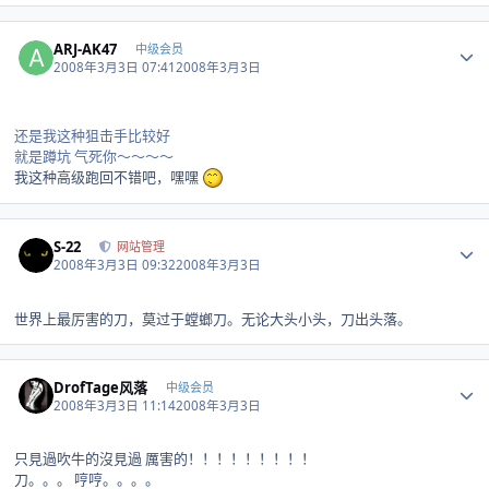
Author stats
ARJ-AK47
中级会员
2008年3月3日 07:41
2008年3月3日
还是我这种狙击手比较好
就是蹲坑 气死你～～～～
我这种高级跑回不错吧，嘿嘿
Author stats
S-22
网站管理
2008年3月3日 09:32
2008年3月3日
世界上最厉害的刀，莫过于螳螂刀。无论大头小头，刀出头落。
Author stats
DrofTage风落
中级会员
2008年3月3日 11:14
2008年3月3日
只見過吹牛的沒見過 厲害的！！！！！！！！！
刀。。。 哼哼。。。。