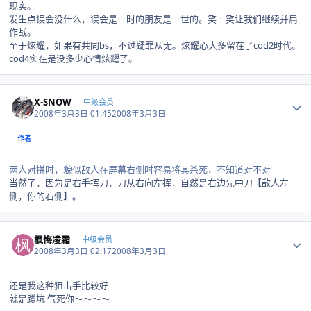
现实。
发生点误会没什么，误会是一时的朋友是一世的。笑一笑让我们继续并肩
作战。
至于炫耀，如果有共同bs，不过疑罪从无。炫耀心大多留在了cod2时代。
cod4实在是没多少心情炫耀了。
Author stats
X-SNOW
中级会员
2008年3月3日 01:45
2008年3月3日
作者
两人对拼时，貌似敌人在屏幕右侧时容易将其杀死，不知道对不对
当然了，因为是右手挥刀，刀从右向左挥，自然是右边先中刀【敌人左
侧，你的右侧】。
Author stats
枫悔凌霜
中级会员
2008年3月3日 02:17
2008年3月3日
还是我这种狙击手比较好
就是蹲坑 气死你～～～～