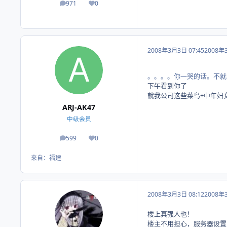
971
0
帖子
荣誉积分
2008年3月3日 07:45
2008年
。。。。你一哭的话。不就
下午看到你了
就我公司这些菜鸟+中年妇女
ARJ-AK47
中级会员
599
0
帖子
荣誉积分
来自：
福建
2008年3月3日 08:12
2008年
楼上真强人也！
楼主不用担心，服务器设置