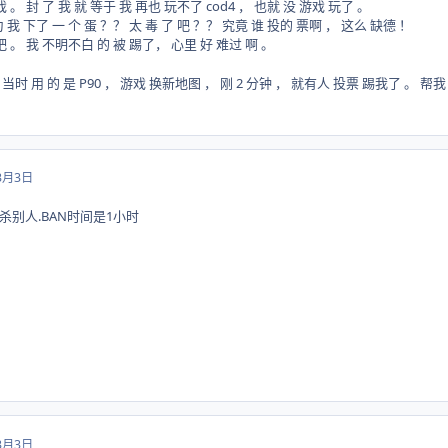
戏 。 封 了 我 就 等于 我 再也 玩不了 cod4 ， 也就 没 游戏 玩了 。
 我 下了 一 个 蛋 ？？ 太 毒 了 吧 ？？ 究竟 谁 投的 票啊 ， 这么 缺德 ！
吧 。 我 不明不白 的 被 踢了， 心里 好 难过 啊 。
 ， 当时 用 的 是 P90 ， 游戏 换新地图 ， 刚 2 分钟 ， 就有人 投票 踢我了 。 帮
3月3日
别人.BAN时间是1小时
3月3日