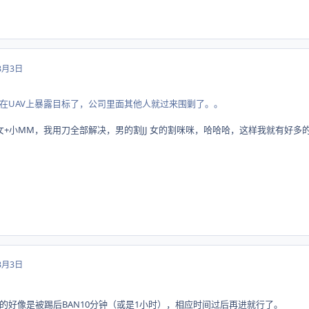
3月3日
在UAV上暴露目标了，公司里面其他人就过来围剿了。。
+小MM，我用刀全部解决，男的割JJ 女的割咪咪，哈哈哈，这样我就有好多的JJ
3月3日
的好像是被踢后BAN10分钟（或是1小时），相应时间过后再进就行了。