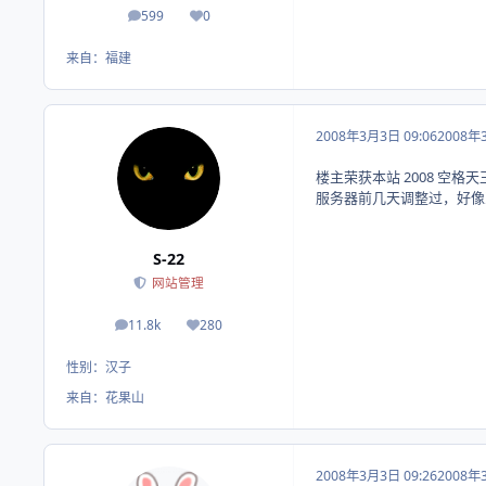
599
0
帖子
荣誉积分
来自：
福建
2008年3月3日 09:06
2008年
楼主荣获本站 2008 空格
服务器前几天调整过，好像改成
S-22
网站管理
11.8k
280
帖子
荣誉积分
性别：
汉子
来自：
花果山
2008年3月3日 09:26
2008年