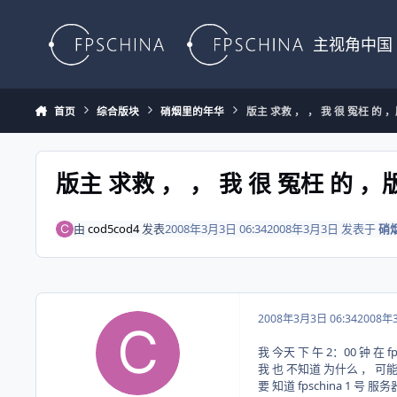
Skip to content
主视角中国
首页
综合版块
硝烟里的年华
版主 求救 ， ， 我 很 冤枉 的 
版主 求救 ， ， 我 很 冤枉 的 ，
由
cod5cod4
发表
2008年3月3日 06:34
2008年3月3日
发表于
硝
2008年3月3日 06:34
2008年
我 今天 下 午 2：00 钟 在 f
我 也 不知道 为什么 ， 可能
要 知道 fpschina 1 号 