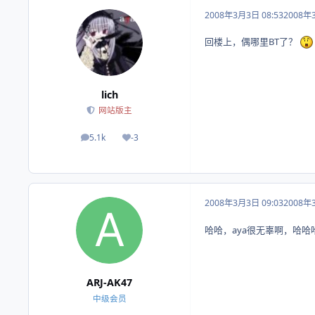
2008年3月3日 08:53
2008年
回楼上，偶哪里BT了？
lich
网站版主
5.1k
-3
帖子
荣誉积分
2008年3月3日 09:03
2008年
哈哈，aya很无辜啊，哈哈
ARJ-AK47
中级会员