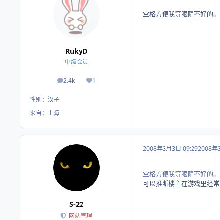
空格方便我等眼睛不好的。
RukyD
中级会员
2.4k
1
帖子
荣誉积分
性别：
汉子
来自：
上海
2008年3月3日 09:29
2008年
空格方便我等眼睛不好的。
可以推断楼主在游戏里经常
S-22
网站管理