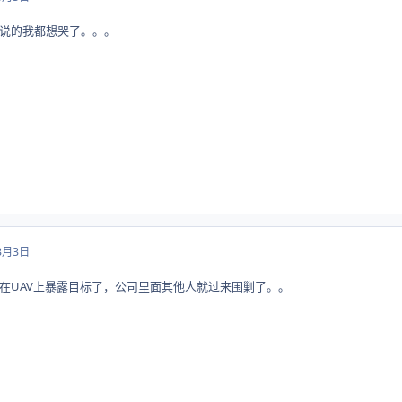
说的我都想哭了。。。
3月3日
在UAV上暴露目标了，公司里面其他人就过来围剿了。。