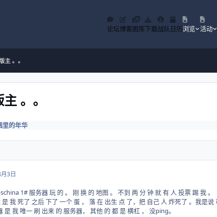
论坛
博客
图库
下载
战队
日历
浏览
活动
，版主 。。
版主 。。
烟里的年华
3月3日
pschina 1# 服务器 玩 的 。 刚 换 的 地图 。 不到 两 分 钟 就 有 人 投票 踢 我 。
 是 我 死了 之后 下了 一个 蛋 ， 落 在 出生 点 了，把 自己 人 炸死了 。我是说
服务器 是 我 唯一 刷 出来 的 服务器， 其他 的 都 是 横杠 ， 没ping。