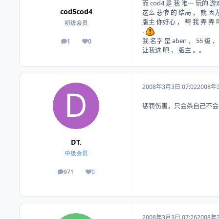
而 cod4 是 我 唯一 玩的 游
cod5cod4
这么 悲惨 的 结局 ， 就 因为
版主 你好心 ， 帮 我 弄 弄 
初级会员
.
我 名字 是 aben ， 55 级
1
0
帖子
荣誉积分
让我进 吧 ， 版主 。。
2008年3月3日 07:02
2008年
惩罚伤害，只会杀自己不会杀
DT.
中级会员
971
0
帖子
荣誉积分
2008年3月3日 07:26
2008年