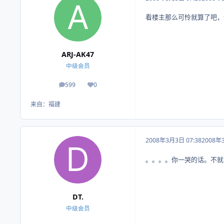
看楼主那么可怜就算了吧，
ARJ-AK47
中级会员
599
0
帖子
荣誉积分
来自：
福建
2008年3月3日 07:38
2008年
。。。。你一哭的话。不就
DT.
中级会员