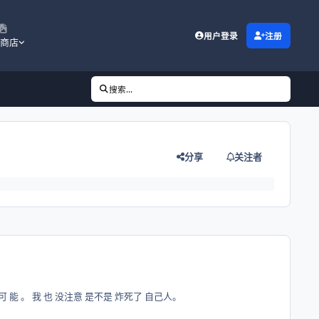
用户登录
注册
商店
搜索...
分享
关注者
 可 能 。 我 也 没注意 是不是 炸死了 自己人。