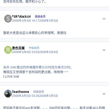
支持友伤反馈。轰炸机小心了。
Author stats
*SR*AleXcH
高级会员
2008年3月3日 16:17
2008年3月3日
猫老大老是出这么体察民心的举措啊，谢谢拉
Author stats
黑色豆腐
中级会员
2008年3月4日 03:09
2008年3月4日
另外 SAB 模式的炸弹爆炸累计计时改为单次计时。
俺现在又觉得那个总时间的更过瘾，哈哈哈~~~
I LOVE SAB
Author stats
Teatheone
初级会员
2008年3月5日 03:26
2008年3月5日
密码能不能论坛pm发送啊。。。500还好遥远啊。。。每天对着28人的服