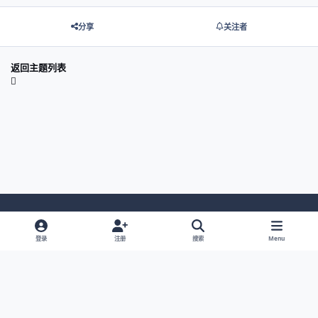
分享
关注者
返回主题列表
Light Mode
Dark Mode
System Preference
登录
注册
搜索
Menu
网站语言
隐私政策
Cookies
© 2026 主视角中国 |
京ICP备2021013851号