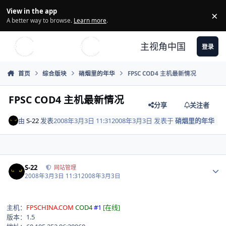
Skip to content
View in the app
×
Di
A better way to browse.
Learn more
.
主视角中国
登录
首页
综合版块
硝烟里的年华
FPSC COD4 主机最新情况
FPSC COD4 主机最新情况
分享
关注者
由
S-22
发表
2008年3月3日 11:31
2008年3月3日
发表于
硝烟里的年华
Author stats
S-22
网站管理
2008年3月3日 11:31
2008年3月3日
主机：
FPSCHINA.COM
COD4
#1
[在线]
版本：1.5