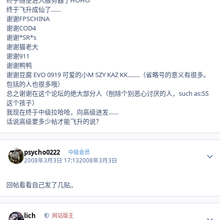
终于随便进入服务器了HOHO
终于飞升成仙了……
谢谢FPSCHINA
谢谢COD4
谢谢*SR*s
谢谢猫老大
谢谢911
谢谢鸭鸭
谢谢豆腐 EVO 0919 可爱的小M SZY KAZ KK........（省略号的意义有很多。
包括的人也很多哦）
总之谢谢在这个论坛的绝大部分人（刨除个别恶心讨厌的人，such as:SS
这个孩子）
我现在终于中级拉哈哈，向高级进发……
话说高级要多少帖才能飞升的说？
Author stats
psycho0222
中级会员
2008年3月3日 17:13
2008年3月3日
回帖看看自己发了几贴,,
Author stats
lich
网站版主