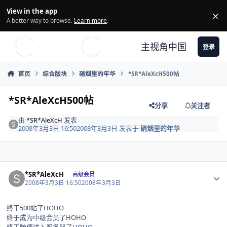
Skip to content
View in the app
×
Di
A better way to browse.
Learn more
.
主视角中国
登录
首页
综合版块
硝烟里的年华
*SR*AleXcH500帖
*SR*AleXcH500帖
分享
关注者
由
*SR*AleXcH
发表
2008年3月3日 16:50
2008年3月3日
发表于
硝烟里的年华
Author stats
*SR*AleXcH
高级会员
2008年3月3日 16:50
2008年3月3日
终于500帖了HOHO
终于成为中级会员了HOHO