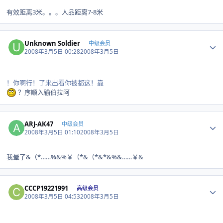
有效距离3米。。。人品距离7-8米
Author stats
Unknown Soldier
中级会员
2008年3月5日 00:28
2008年3月5日
！你啊行！了来出看你被都这！靠
？序顺入输伯拉阿
Author stats
ARJ-AK47
中级会员
2008年3月5日 01:10
2008年3月5日
我晕了&（*……%&%￥（*&（*&*&%&……￥&
Author stats
CCCP19221991
高级会员
2008年3月5日 04:53
2008年3月5日