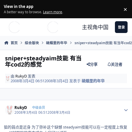
Skip to content
View in the app
×
Di
A better way to browse.
Learn more
.
主视角中国
登录
首页
综合版块
硝烟里的年华
sniper+steadyaim技能 有当年co
sniper+steadyaim技能 有当
年cod2的感觉
分享
关注者
由
RukyD
发表
2008年3月4日 06:51
2008年3月4日
发表于
硝烟里的年华
Author stats
RukyD
中级会员
2008年3月4日 06:51
2008年3月4日
狙的弱点是近身 为了弥补这个缺憾 steadyaim技能可以在一定程度上恢复