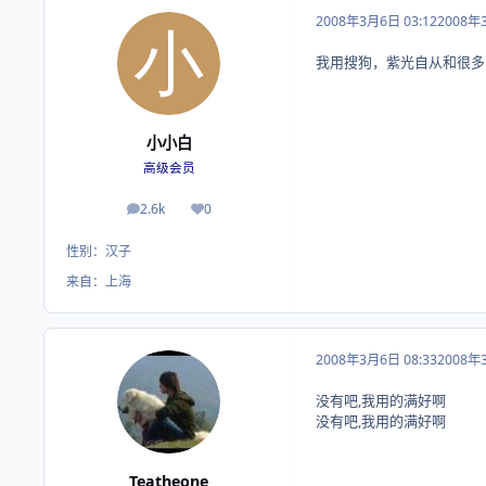
2008年3月6日 03:12
2008年
我用搜狗，紫光自从和很多
小小白
高级会员
2.6k
0
帖子
荣誉积分
性别：
汉子
来自：
上海
2008年3月6日 08:33
2008年
没有吧,我用的满好啊
没有吧,我用的满好啊
Teatheone