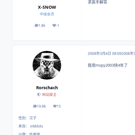
求高手解答
X-SNOW
中级会员
1.8k
-1
帖子
荣誉积分
2008年3月4日 08:09
2008年
我用mspy2003快4年了
Rorschach
网站版主
19.8k
15
帖子
荣誉积分
性别：
汉子
来自：
inkblots
兴趣：
炸酱面