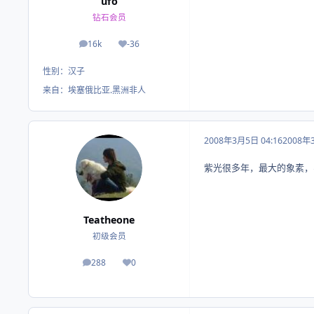
ufo
钻石会员
16k
-36
帖子
荣誉积分
性别：
汉子
来自：
埃塞俄比亚.黑洲非人
2008年3月5日 04:16
2008年
紫光很多年，最大的象素，
Teatheone
初级会员
288
0
帖子
荣誉积分