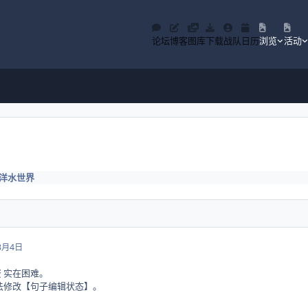
论坛
博客
图库
下载
战队
日历
浏览
活动
洋水世界
3月4日
 实在困难。
无法修改【句子编辑状态】。