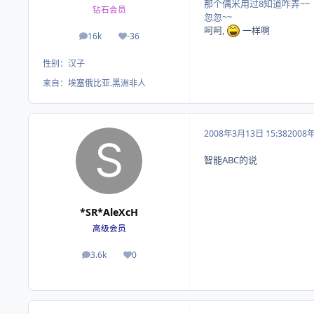
那个偶米用过8知道咋弄~~
钻石会员
忽忽~~
呵呵,
一样啊
16k
-36
帖子
荣誉积分
性别：
汉子
来自：
埃塞俄比亚.黑洲非人
2008年3月13日 15:38
2008
智能ABC的说
*SR*AleXcH
高级会员
3.6k
0
帖子
荣誉积分