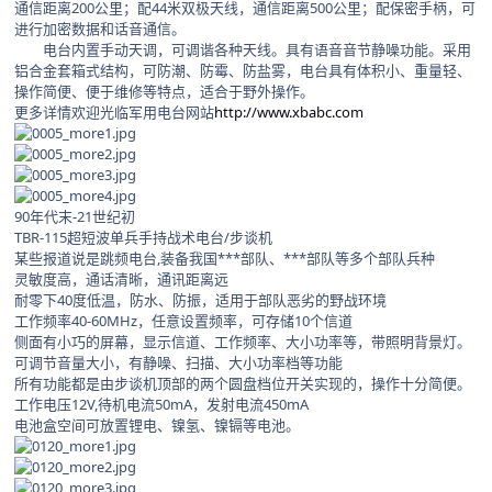
通信距离200公里；配44米双极天线，通信距离500公里；配保密手柄，可
进行加密数据和话音通信。
电台内置手动天调，可调谐各种天线。具有语音音节静噪功能。采用
铝合金套箱式结构，可防潮、防霉、防盐雾，电台具有体积小、重量轻、
操作简便、便于维修等特点，适合于野外操作。
更多详情欢迎光临军用电台网站
http://www.xbabc.com
90年代末-21世纪初
TBR-115超短波单兵手持战术电台/步谈机
某些报道说是跳频电台,装备我国***部队、***部队等多个部队兵种
灵敏度高，通话清晰，通讯距离远
耐零下40度低温，防水、防振，适用于部队恶劣的野战环境
工作频率40-60MHz，任意设置频率，可存储10个信道
侧面有小巧的屏幕，显示信道、工作频率、大小功率等，带照明背景灯。
可调节音量大小，有静噪、扫描、大小功率档等功能
所有功能都是由步谈机顶部的两个圆盘档位开关实现的，操作十分简便。
工作电压12V,待机电流50mA，发射电流450mA
电池盒空间可放置锂电、镍氢、镍镉等电池。