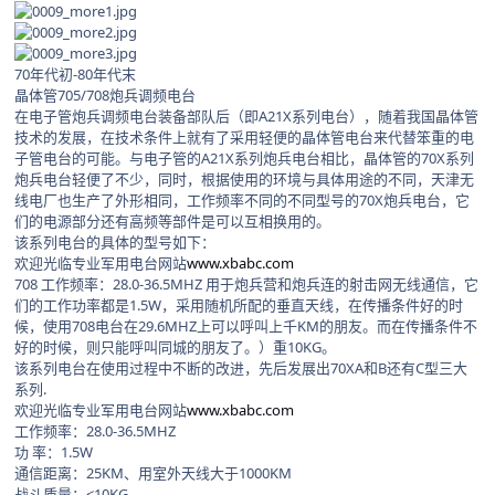
70年代初-80年代末
晶体管705/708炮兵调频电台
在电子管炮兵调频电台装备部队后（即A21X系列电台），随着我国晶体管
技术的发展，在技术条件上就有了采用轻便的晶体管电台来代替笨重的电
子管电台的可能。与电子管的A21X系列炮兵电台相比，晶体管的70X系列
炮兵电台轻便了不少，同时，根据使用的环境与具体用途的不同，天津无
线电厂也生产了外形相同，工作频率不同的不同型号的70X炮兵电台，它
们的电源部分还有高频等部件是可以互相换用的。
该系列电台的具体的型号如下：
欢迎光临专业军用电台网站
www.xbabc.com
708 工作频率：28.0-36.5MHZ 用于炮兵营和炮兵连的射击网无线通信，它
们的工作功率都是1.5W，采用随机所配的垂直天线，在传播条件好的时
候，使用708电台在29.6MHZ上可以呼叫上千KM的朋友。而在传播条件不
好的时候，则只能呼叫同城的朋友了。）重10KG。
该系列电台在使用过程中不断的改进，先后发展出70XA和B还有C型三大
系列.
欢迎光临专业军用电台网站
www.xbabc.com
工作频率：28.0-36.5MHZ
功 率：1.5W
通信距离：25KM、用室外天线大于1000KM
战斗质量：<10KG