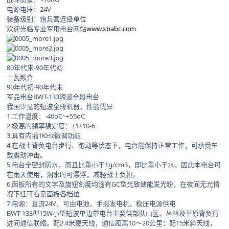
电源电压：24V
装备级别：炮兵营连级单位
欢迎光临专业军用电台网站
www.xbabc.com
80年代末-90年代初
十瓦频合
90年代初-90年代末
军品电台BWT-133短波全段电台
我国少见的短波全段机器，性能优异
1.工作温度：-40oC~+55oC
2.极高的频率稳定度：±1×10-6
3.具有内插1KHz微调功能
4.在战士背负电台步行、跑动等状态下，电台能保持正常工作，可承受车
载震动冲击。
5.电台全密封防水，而且比重小于1g/cm3，即比重小于水。因此本电台可
在雨天使用，泅水时可漂浮，减轻战士负担。
6.面板所有的文字及旋钮刻度均淦有GC型光致储能发光粉，在夜间无光情
况下任可看见面板各档位
7.电源：直流24V，可由电池、手摇发电机、稳压电源供电
BWT-133型15W小型短波单边带电台主要供部队山区、丛林及平原背负行
进间通信联络。配2.4米鞭天线，通信距离10～20公里：配15米斜天线，