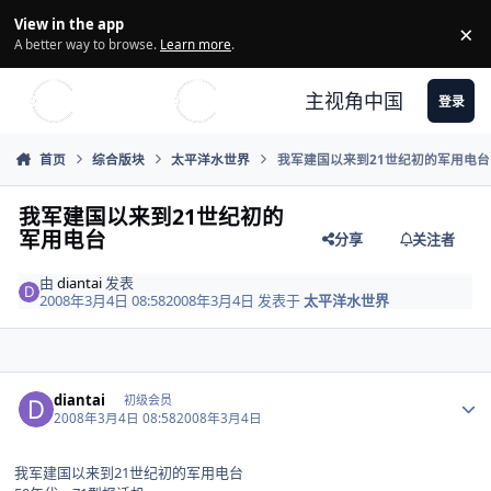
Skip to content
View in the app
×
Di
A better way to browse.
Learn more
.
主视角中国
登录
首页
综合版块
太平洋水世界
我军建国以来到21世纪初的军用电台
我军建国以来到21世纪初的
军用电台
分享
关注者
由
diantai
发表
2008年3月4日 08:58
2008年3月4日
发表于
太平洋水世界
Author stats
diantai
初级会员
2008年3月4日 08:58
2008年3月4日
我军建国以来到21世纪初的军用电台