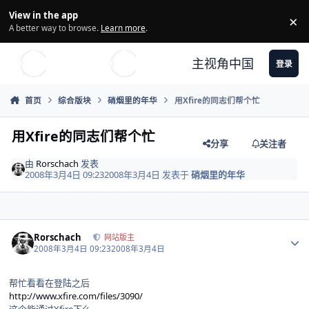
Skip to content
View in the app
×
Di
A better way to browse.
Learn more
.
主视角中国
登录
首页
综合版块
硝烟里的年华
用Xfire的同志们帮个忙
用Xfire的同志们帮个忙
分享
关注者
由
Rorschach
发表
2008年3月4日 09:23
2008年3月4日
发表于
硝烟里的年华
Author stats
Rorschach
网站版主
2008年3月4日 09:23
2008年3月4日
帮忙看看在登陆之后
http://www.xfire.com/files/3090/