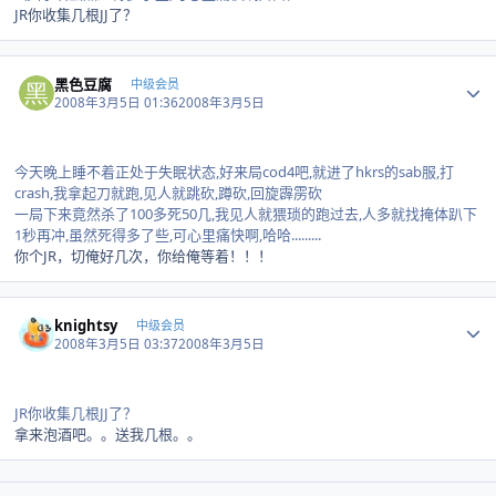
JR你收集几根JJ了？
Author stats
黑色豆腐
中级会员
2008年3月5日 01:36
2008年3月5日
今天晚上睡不着正处于失眠状态,好来局cod4吧,就进了hkrs的sab服,打
crash,我拿起刀就跑,见人就跳砍,蹲砍,回旋霹雳砍
一局下来竟然杀了100多死50几,我见人就猥琐的跑过去,人多就找掩体趴下
1秒再冲,虽然死得多了些,可心里痛快啊,哈哈.........
你个JR，切俺好几次，你给俺等着！！！
Author stats
knightsy
中级会员
2008年3月5日 03:37
2008年3月5日
JR你收集几根JJ了？
拿来泡酒吧。。送我几根。。