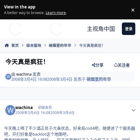
Skip to content
View in the app
×
Di
A better way to browse.
Learn more
.
主视角中国
登录
首页
综合版块
硝烟里的年华
今天真是疯狂！
今天真是疯狂！
分享
关注者
由
wachina
发表
2008年3月4日 16:08
2008年3月4日
发表于
硝烟里的年华
Author stats
wachina
初级会员
2008年3月4日 16:08
2008年3月4日
今天晚上喝了不少酒正处于亢奋状态，好来局cod4吧，随便进了个服务器
吧，开打好象是backlot这个地图吧，