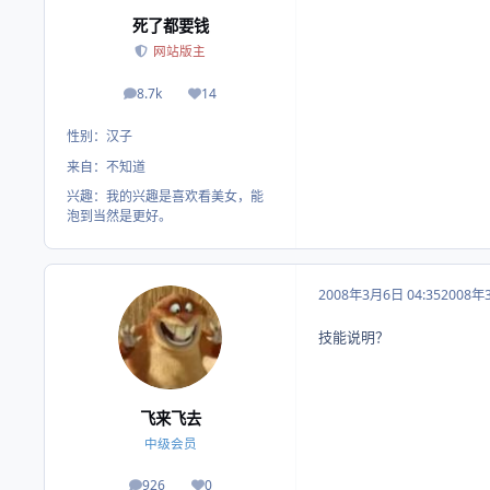
死了都要钱
网站版主
8.7k
14
帖子
荣誉积分
性别：
汉子
来自：
不知道
兴趣：
我的兴趣是喜欢看美女，能
泡到当然是更好。
2008年3月6日 04:35
2008年
技能说明？
飞来飞去
中级会员
926
0
帖子
荣誉积分