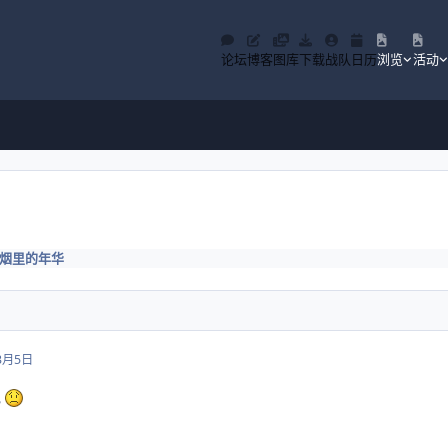
论坛
博客
图库
下载
战队
日历
浏览
活动
烟里的年华
3月5日
说