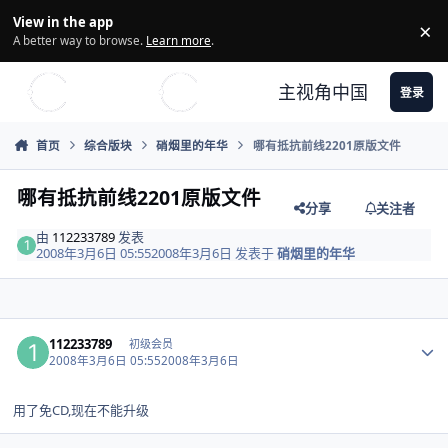
Skip to content
View in the app
×
Di
A better way to browse.
Learn more
.
主视角中国
登录
首页
综合版块
硝烟里的年华
哪有抵抗前线2201原版文件
哪有抵抗前线2201原版文件
分享
关注者
由
112233789
发表
2008年3月6日 05:55
2008年3月6日
发表于
硝烟里的年华
Author stats
112233789
初级会员
2008年3月6日 05:55
2008年3月6日
用了免CD,现在不能升级