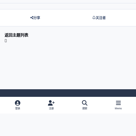
分享
关注者
返回主题列表
Light Mode
Dark Mode
System Preference
登录
注册
搜索
Menu
网站语言
隐私政策
Cookies
© 2026 主视角中国 |
京ICP备2021013851号