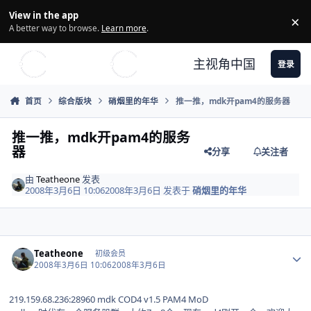
Skip to content
View in the app
×
Di
A better way to browse.
Learn more
.
主视角中国
登录
首页
综合版块
硝烟里的年华
推一推，mdk开pam4的服务器
推一推，mdk开pam4的服务
器
分享
关注者
由
Teatheone
发表
2008年3月6日 10:06
2008年3月6日
发表于
硝烟里的年华
Author stats
Teatheone
初级会员
2008年3月6日 10:06
2008年3月6日
219.159.68.236:28960 mdk COD4 v1.5 PAM4 MoD